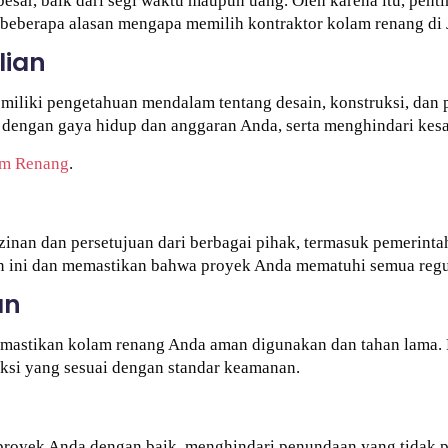
sar, baik dari segi waktu maupun uang. Oleh karena itu, pent
 beberapa alasan mengapa memilih kontraktor kolam renang di J
lian
iliki pengetahuan mendalam tentang desain, konstruksi, dan 
dengan gaya hidup dan anggaran Anda, serta menghindari kes
lam Renang
.
an dan persetujuan dari berbagai pihak, termasuk pemerinta
 ini dan memastikan bahwa proyek Anda mematuhi semua regul
an
memastikan kolam renang Anda aman digunakan dan tahan lama
uksi yang sesuai dengan standar keamanan.
royek Anda dengan baik, menghindari penundaan yang tidak pe