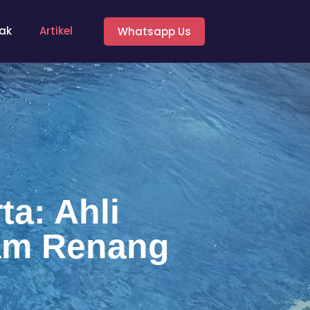
ak
Artikel
Whatsapp Us
a: Ahli
am Renang