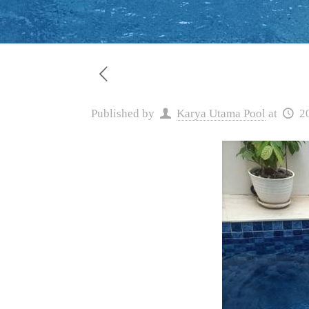
Published by
Karya Utama Pool
at
2