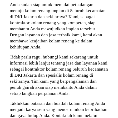
Anda sudah siap untuk memulai petualangan
menuju kolam renang impian di Seluruh kecamatan
di DKI Jakarta dan sekitarnya? Kami, sebagai
kontraktor kolam renang yang kompeten, siap
membantu Anda mewujudkan impian tersebut.
Dengan layanan dan jasa terbaik kami, kami akan
membawa keajaiban kolam renang ke dalam
kehidupan Anda.
Tidak perlu ragu, hubungi kami sekarang untuk
informasi lebih lanjut tentang jasa dan layanan kami
sebagai kontraktor kolam renang Seluruh kecamatan
di DKI Jakarta dan spesialis kolam renang di
sekitarnya. Tim kami yang berpengalaman dan
penuh gairah akan siap membantu Anda dalam
setiap langkah perjalanan Anda.
Taklukkan batasan dan buatlah kolam renang Anda
menjadi karya seni yang mencerminkan kepribadian
dan gaya hidup Anda. Kontakilah kami melalui