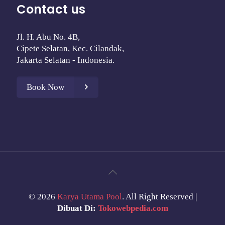
Contact us
Jl. H. Abu No. 4B,
Cipete Selatan, Kec. Cilandak,
Jakarta Selatan - Indonesia.
Book Now
©
2026
Karya Utama Pool
. All Right Reserved |
Dibuat Di:
Tokowebpedia.com