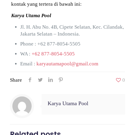
kontak yang tertera di bawah ini:
Karya Utama Pool
Jl. H. Abu No. 4B, Cipete Selatan, Kec. Cilandak,
Jakarta Selatan – Indonesia.
Phone :
+62 877-8054-5505
WA :
+62 877-8054-5505
Email :
karyautamapool@gmail.com
Share
0
Karya Utama Pool
Related posts