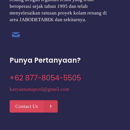
beroperasi sejak tahun 1995 dan telah
menyelesaikan ratusan proyek kolam renang di
area JABODETABEK dan sekitarnya.
Punya Pertanyaan?
+62 877-8054-5505
karyautamapool@gmail.com
Contact Us