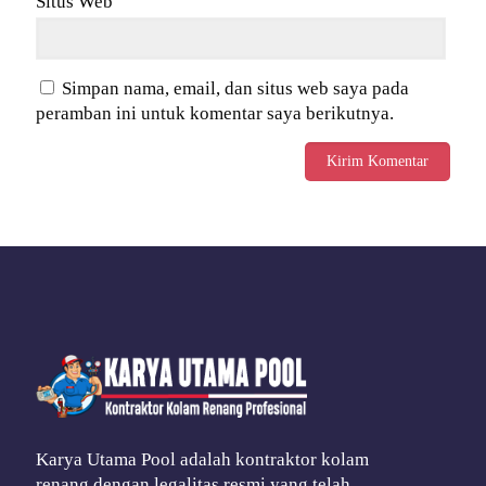
Situs Web
Simpan nama, email, dan situs web saya pada
peramban ini untuk komentar saya berikutnya.
Karya Utama Pool adalah kontraktor kolam
renang dengan legalitas resmi yang telah