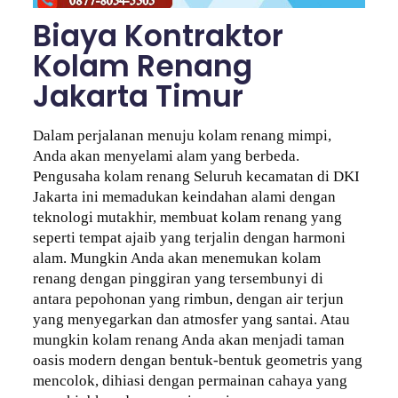
Biaya Kontraktor
Kolam Renang
Jakarta Timur
Dalam perjalanan menuju kolam renang mimpi,
Anda akan menyelami alam yang berbeda.
Pengusaha kolam renang Seluruh kecamatan di DKI
Jakarta ini memadukan keindahan alami dengan
teknologi mutakhir, membuat kolam renang yang
seperti tempat ajaib yang terjalin dengan harmoni
alam. Mungkin Anda akan menemukan kolam
renang dengan pinggiran yang tersembunyi di
antara pepohonan yang rimbun, dengan air terjun
yang menyegarkan dan atmosfer yang santai. Atau
mungkin kolam renang Anda akan menjadi taman
oasis modern dengan bentuk-bentuk geometris yang
mencolok, dihiasi dengan permainan cahaya yang