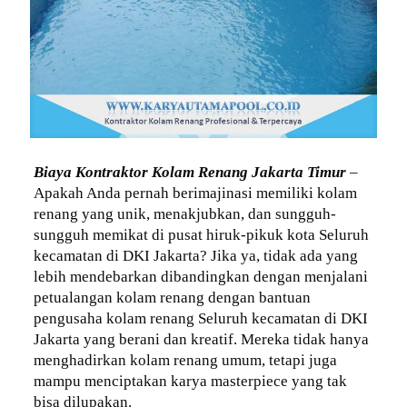
Biaya Kontraktor Kolam Renang Jakarta Timur
–
Apakah Anda pernah berimajinasi memiliki kolam
renang yang unik, menakjubkan, dan sungguh-
sungguh memikat di pusat hiruk-pikuk kota Seluruh
kecamatan di DKI Jakarta? Jika ya, tidak ada yang
lebih mendebarkan dibandingkan dengan menjalani
petualangan kolam renang dengan bantuan
pengusaha kolam renang Seluruh kecamatan di DKI
Jakarta yang berani dan kreatif. Mereka tidak hanya
menghadirkan kolam renang umum, tetapi juga
mampu menciptakan karya masterpiece yang tak
bisa dilupakan.