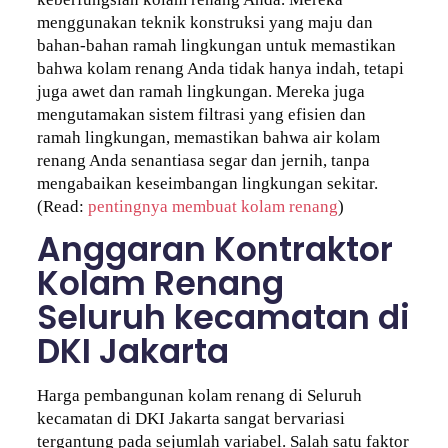
menggunakan teknik konstruksi yang maju dan
bahan-bahan ramah lingkungan untuk memastikan
bahwa kolam renang Anda tidak hanya indah, tetapi
juga awet dan ramah lingkungan. Mereka juga
mengutamakan sistem filtrasi yang efisien dan
ramah lingkungan, memastikan bahwa air kolam
renang Anda senantiasa segar dan jernih, tanpa
mengabaikan keseimbangan lingkungan sekitar.
(Read:
pentingnya membuat kolam renang
)
Anggaran Kontraktor
Kolam Renang
Seluruh kecamatan di
DKI Jakarta
Harga pembangunan kolam renang di Seluruh
kecamatan di DKI Jakarta sangat bervariasi
tergantung pada sejumlah variabel. Salah satu faktor