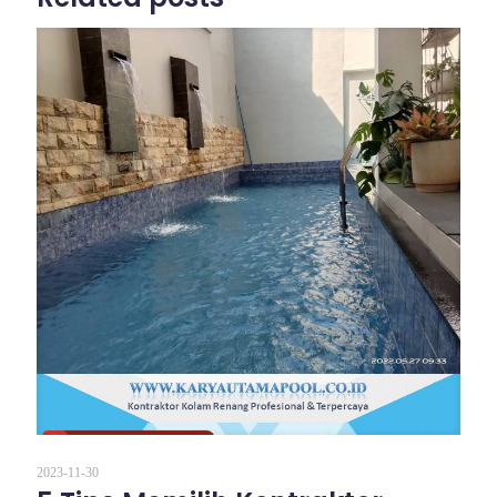
2023-11-30