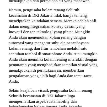
menakjubkan dan permainan air yang menawan.
Namun, pengusaha kolam renang Seluruh
kecamatan di DKI Jakarta tidak hanya tentang
menciptakan keindahan semata. Mereka adalah ahli
dalam mengintegrasikan konsep desain yang
inovatif dengan teknologi yang pintar. Mungkin
Anda akan menemukan kolam renang dengan
automasi yang mengatur suhu air, pencahayaan
kolam renang, dan fitur tambahan melalui satu
sentuhan tombol di smartphone Anda. Atau mungkin
Anda akan memiliki kolam renang interaktif dengan
pemutaran yang menghadirkan tampilan visual yang
menakjubkan di permukaan air, memberikan
pengalaman yang ajaib bagi Anda dan tamu-tamu
Anda.
Selain keajaiban visual, pengusaha kolam renang
Seluruh kecamatan di DKI Jakarta juga
memperhatikan aspek sustainability dan
keberfungsian kolam renang Anda. Mereka