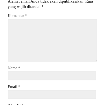
Alamat email Anda tidak akan dipublikasikan.
Ruas
yang wajib ditandai
*
Komentar
*
Nama
*
Email
*