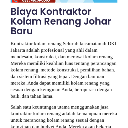
Biaya Kontraktor
Kolam Renang Johar
Baru
Kontraktor kolam renang Seluruh kecamatan di DKI
Jakarta adalah profesional yang ahli dalam
mendesain, konstruksi, dan merawat kolam renang.
Mereka memiliki keahlian luas tentang perancangan
kolam renang, metode konstruksi, pemilihan bahan,
dan sistem filtrasi yang tepat. Dengan bantuan
mereka, Anda dapat memiliki kolam renang yang
sesuai dengan keinginan Anda, beroperasi dengan
baik, dan tahan lama.
Salah satu keuntungan utama menggunakan jasa
kontraktor kolam renang adalah kemampuan mereka
untuk merancang kolam renang sesuai dengan
keinginan dan budget Anda. Mereka akan bekerja