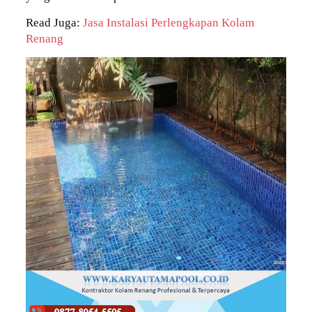
Read Juga:
Jasa Instalasi Perlengkapan Kolam
Renang