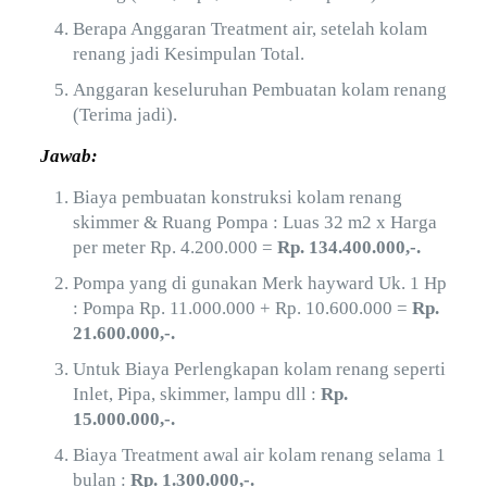
Berapa Anggaran Treatment air, setelah kolam
renang jadi Kesimpulan Total.
Anggaran keseluruhan Pembuatan kolam renang
(Terima jadi).
Jawab:
Biaya pembuatan konstruksi kolam renang
skimmer & Ruang Pompa : Luas 32 m2 x Harga
per meter Rp. 4.200.000 =
Rp. 134.400.000,-.
Pompa yang di gunakan Merk hayward Uk. 1 Hp
: Pompa Rp. 11.000.000 + Rp. 10.600.000 =
Rp.
21.600.000,-.
Untuk Biaya Perlengkapan kolam renang seperti
Inlet, Pipa, skimmer, lampu dll :
Rp.
15.000.000,-.
Biaya Treatment awal air kolam renang selama 1
bulan :
Rp. 1.300.000,-.