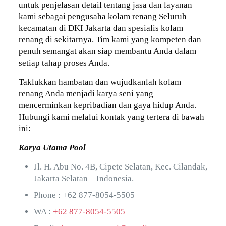
untuk penjelasan detail tentang jasa dan layanan
kami sebagai pengusaha kolam renang Seluruh
kecamatan di DKI Jakarta dan spesialis kolam
renang di sekitarnya. Tim kami yang kompeten dan
penuh semangat akan siap membantu Anda dalam
setiap tahap proses Anda.
Taklukkan hambatan dan wujudkanlah kolam
renang Anda menjadi karya seni yang
mencerminkan kepribadian dan gaya hidup Anda.
Hubungi kami melalui kontak yang tertera di bawah
ini:
Karya Utama Pool
Jl. H. Abu No. 4B, Cipete Selatan, Kec. Cilandak,
Jakarta Selatan – Indonesia.
Phone :
+62 877-8054-5505
WA :
+62 877-8054-5505