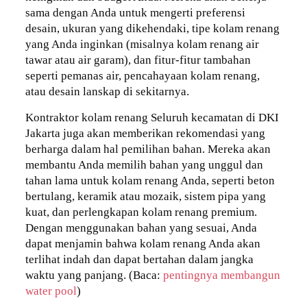
sama dengan Anda untuk mengerti preferensi
desain, ukuran yang dikehendaki, tipe kolam renang
yang Anda inginkan (misalnya kolam renang air
tawar atau air garam), dan fitur-fitur tambahan
seperti pemanas air, pencahayaan kolam renang,
atau desain lanskap di sekitarnya.
Kontraktor kolam renang Seluruh kecamatan di DKI
Jakarta juga akan memberikan rekomendasi yang
berharga dalam hal pemilihan bahan. Mereka akan
membantu Anda memilih bahan yang unggul dan
tahan lama untuk kolam renang Anda, seperti beton
bertulang, keramik atau mozaik, sistem pipa yang
kuat, dan perlengkapan kolam renang premium.
Dengan menggunakan bahan yang sesuai, Anda
dapat menjamin bahwa kolam renang Anda akan
terlihat indah dan dapat bertahan dalam jangka
waktu yang panjang. (Baca:
pentingnya membangun
water pool
)