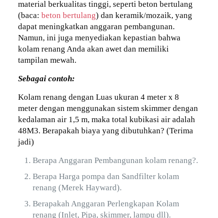
material berkualitas tinggi, seperti beton bertulang
(baca:
beton bertulang
) dan keramik/mozaik, yang
dapat meningkatkan anggaran pembangunan.
Namun, ini juga menyediakan kepastian bahwa
kolam renang Anda akan awet dan memiliki
tampilan mewah.
Sebagai contoh:
Kolam renang dengan Luas ukuran 4 meter x 8
meter dengan menggunakan sistem skimmer dengan
kedalaman air 1,5 m, maka total kubikasi air adalah
48M3. Berapakah biaya yang dibutuhkan? (Terima
jadi)
Berapa Anggaran Pembangunan kolam renang?.
Berapa Harga pompa dan Sandfilter kolam
renang (Merek Hayward).
Berapakah Anggaran Perlengkapan Kolam
renang (Inlet, Pipa, skimmer, lampu dll).