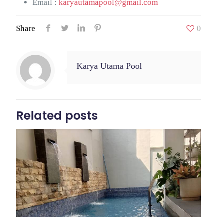
Email :
karyautamapool@gmail.com
Share
0
Karya Utama Pool
Related posts