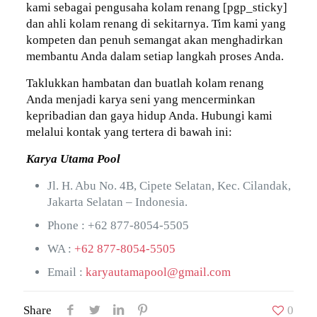
kami sebagai pengusaha kolam renang [pgp_sticky]
dan ahli kolam renang di sekitarnya. Tim kami yang
kompeten dan penuh semangat akan menghadirkan
membantu Anda dalam setiap langkah proses Anda.
Taklukkan hambatan dan buatlah kolam renang
Anda menjadi karya seni yang mencerminkan
kepribadian dan gaya hidup Anda. Hubungi kami
melalui kontak yang tertera di bawah ini:
Karya Utama Pool
Jl. H. Abu No. 4B, Cipete Selatan, Kec. Cilandak,
Jakarta Selatan – Indonesia.
Phone :
+62 877-8054-5505
WA :
+62 877-8054-5505
Email :
karyautamapool@gmail.com
Share
0