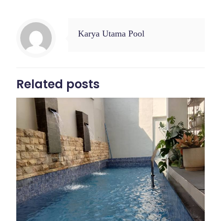
Karya Utama Pool
Related posts