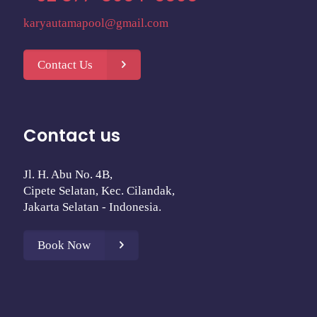
karyautamapool@gmail.com
Contact Us
Contact us
Jl. H. Abu No. 4B,
Cipete Selatan, Kec. Cilandak,
Jakarta Selatan - Indonesia.
Book Now