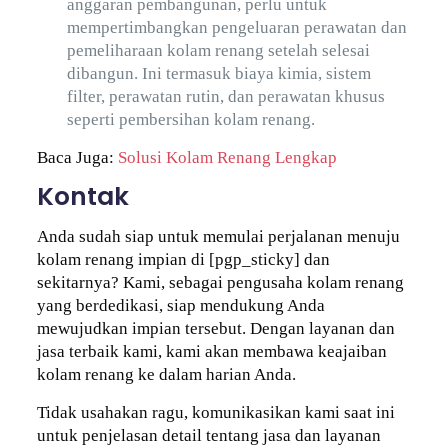
anggaran pembangunan, perlu untuk
mempertimbangkan pengeluaran perawatan dan
pemeliharaan kolam renang setelah selesai
dibangun. Ini termasuk biaya kimia, sistem
filter, perawatan rutin, dan perawatan khusus
seperti pembersihan kolam renang.
Baca Juga:
Solusi Kolam Renang Lengkap
Kontak
Anda sudah siap untuk memulai perjalanan menuju
kolam renang impian di [pgp_sticky] dan
sekitarnya? Kami, sebagai pengusaha kolam renang
yang berdedikasi, siap mendukung Anda
mewujudkan impian tersebut. Dengan layanan dan
jasa terbaik kami, kami akan membawa keajaiban
kolam renang ke dalam harian Anda.
Tidak usahakan ragu, komunikasikan kami saat ini
untuk penjelasan detail tentang jasa dan layanan