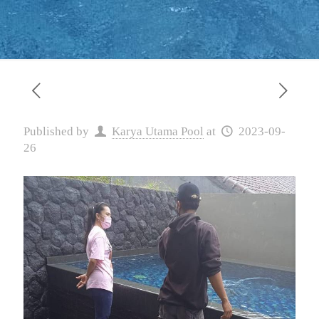
Published by
Karya Utama Pool
at
2023-09-
26