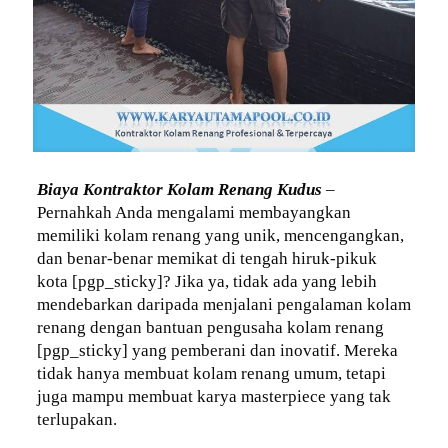
Biaya Kontraktor Kolam Renang Kudus
–
Pernahkah Anda mengalami membayangkan
memiliki kolam renang yang unik, mencengangkan,
dan benar-benar memikat di tengah hiruk-pikuk
kota [pgp_sticky]? Jika ya, tidak ada yang lebih
mendebarkan daripada menjalani pengalaman kolam
renang dengan bantuan pengusaha kolam renang
[pgp_sticky] yang pemberani dan inovatif. Mereka
tidak hanya membuat kolam renang umum, tetapi
juga mampu membuat karya masterpiece yang tak
terlupakan.