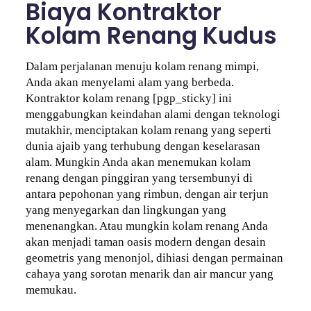
Biaya Kontraktor
Kolam Renang Kudus
Dalam perjalanan menuju kolam renang mimpi,
Anda akan menyelami alam yang berbeda.
Kontraktor kolam renang [pgp_sticky] ini
menggabungkan keindahan alami dengan teknologi
mutakhir, menciptakan kolam renang yang seperti
dunia ajaib yang terhubung dengan keselarasan
alam. Mungkin Anda akan menemukan kolam
renang dengan pinggiran yang tersembunyi di
antara pepohonan yang rimbun, dengan air terjun
yang menyegarkan dan lingkungan yang
menenangkan. Atau mungkin kolam renang Anda
akan menjadi taman oasis modern dengan desain
geometris yang menonjol, dihiasi dengan permainan
cahaya yang sorotan menarik dan air mancur yang
memukau.