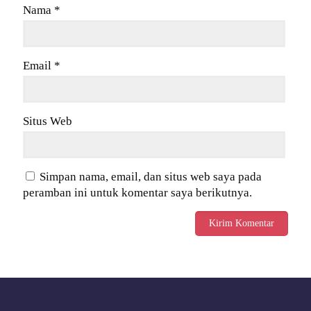
Nama
*
Email
*
Situs Web
Simpan nama, email, dan situs web saya pada
peramban ini untuk komentar saya berikutnya.