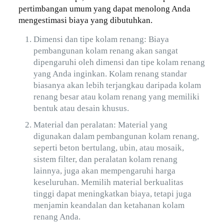
pertimbangan umum yang dapat menolong Anda
mengestimasi biaya yang dibutuhkan.
Dimensi dan tipe kolam renang: Biaya
pembangunan kolam renang akan sangat
dipengaruhi oleh dimensi dan tipe kolam renang
yang Anda inginkan. Kolam renang standar
biasanya akan lebih terjangkau daripada kolam
renang besar atau kolam renang yang memiliki
bentuk atau desain khusus.
Material dan peralatan: Material yang
digunakan dalam pembangunan kolam renang,
seperti beton bertulang, ubin, atau mosaik,
sistem filter, dan peralatan kolam renang
lainnya, juga akan mempengaruhi harga
keseluruhan. Memilih material berkualitas
tinggi dapat meningkatkan biaya, tetapi juga
menjamin keandalan dan ketahanan kolam
renang Anda.