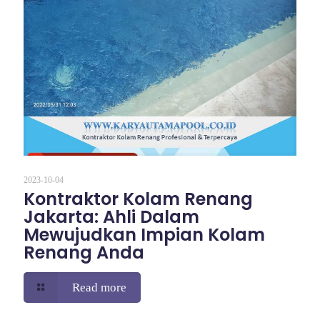
2023-10-04
Kontraktor Kolam Renang
Jakarta: Ahli Dalam
Mewujudkan Impian Kolam
Renang Anda
Read more