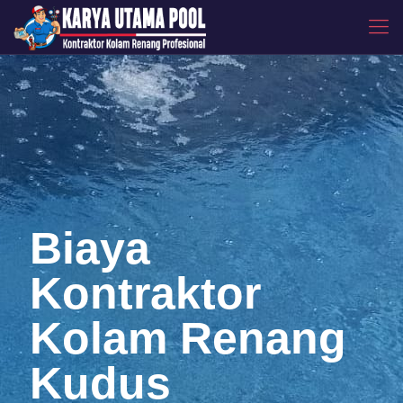
Biaya
Kontraktor
Kolam Renang
Kudus