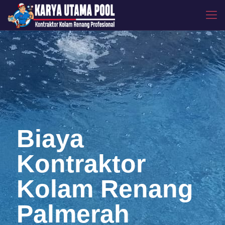
Biaya
Kontraktor
Kolam Renang
Palmerah