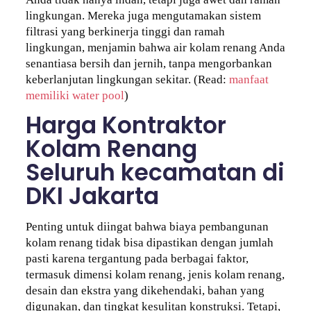
lingkungan. Mereka juga mengutamakan sistem
filtrasi yang berkinerja tinggi dan ramah
lingkungan, menjamin bahwa air kolam renang Anda
senantiasa bersih dan jernih, tanpa mengorbankan
keberlanjutan lingkungan sekitar. (Read:
manfaat
memiliki water pool
)
Harga Kontraktor
Kolam Renang
Seluruh kecamatan di
DKI Jakarta
Penting untuk diingat bahwa biaya pembangunan
kolam renang tidak bisa dipastikan dengan jumlah
pasti karena tergantung pada berbagai faktor,
termasuk dimensi kolam renang, jenis kolam renang,
desain dan ekstra yang dikehendaki, bahan yang
digunakan, dan tingkat kesulitan konstruksi. Tetapi,