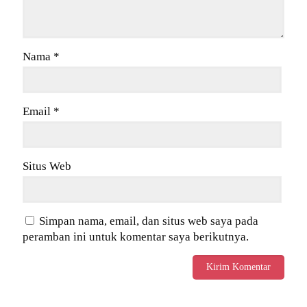
Nama
*
Email
*
Situs Web
Simpan nama, email, dan situs web saya pada
peramban ini untuk komentar saya berikutnya.