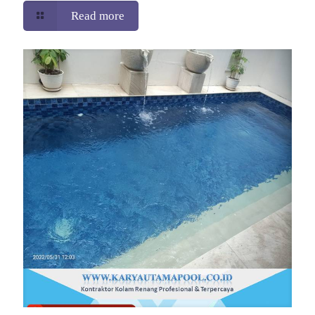
Read more