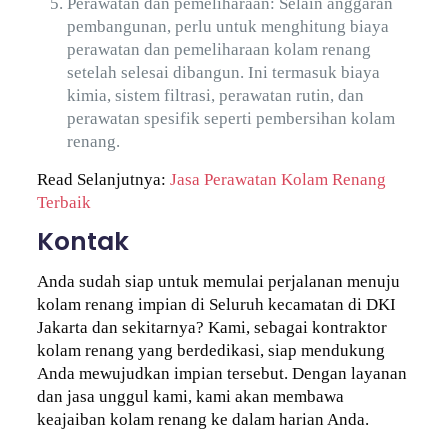
Perawatan dan pemeliharaan: Selain anggaran
pembangunan, perlu untuk menghitung biaya
perawatan dan pemeliharaan kolam renang
setelah selesai dibangun. Ini termasuk biaya
kimia, sistem filtrasi, perawatan rutin, dan
perawatan spesifik seperti pembersihan kolam
renang.
Read Selanjutnya:
Jasa Perawatan Kolam Renang
Terbaik
Kontak
Anda sudah siap untuk memulai perjalanan menuju
kolam renang impian di Seluruh kecamatan di DKI
Jakarta dan sekitarnya? Kami, sebagai kontraktor
kolam renang yang berdedikasi, siap mendukung
Anda mewujudkan impian tersebut. Dengan layanan
dan jasa unggul kami, kami akan membawa
keajaiban kolam renang ke dalam harian Anda.