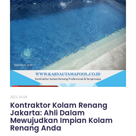
2023-10-04
Kontraktor Kolam Renang
Jakarta: Ahli Dalam
Mewujudkan Impian Kolam
Renang Anda