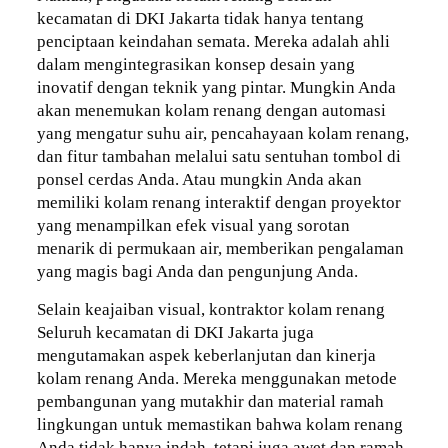
kecamatan di DKI Jakarta tidak hanya tentang
penciptaan keindahan semata. Mereka adalah ahli
dalam mengintegrasikan konsep desain yang
inovatif dengan teknik yang pintar. Mungkin Anda
akan menemukan kolam renang dengan automasi
yang mengatur suhu air, pencahayaan kolam renang,
dan fitur tambahan melalui satu sentuhan tombol di
ponsel cerdas Anda. Atau mungkin Anda akan
memiliki kolam renang interaktif dengan proyektor
yang menampilkan efek visual yang sorotan
menarik di permukaan air, memberikan pengalaman
yang magis bagi Anda dan pengunjung Anda.
Selain keajaiban visual, kontraktor kolam renang
Seluruh kecamatan di DKI Jakarta juga
mengutamakan aspek keberlanjutan dan kinerja
kolam renang Anda. Mereka menggunakan metode
pembangunan yang mutakhir dan material ramah
lingkungan untuk memastikan bahwa kolam renang
Anda tidak hanya indah, tetapi juga awet dan ramah