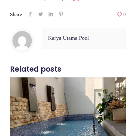
Share
0
Karya Utama Pool
Related posts