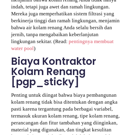
indah, tetapi juga awet dan ramah lingkungan.
Mereka juga memperhatikan sistem filtrasi yang
berkinerja tinggi dan ramah lingkungan, menjamin
bahwa air kolam renang Anda selalu bersih dan
jernih, tanpa mengabaikan keberlanjutan
lingkungan sekitar. (Read:
pentingnya membuat
water pool
)
Biaya Kontraktor
Kolam Renang
[pgp_sticky]
Penting untuk diingat bahwa biaya pembangunan
kolam renang tidak bisa ditentukan dengan angka
pasti karena tergantung pada berbagai variabel,
termasuk ukuran kolam renang, tipe kolam renang,
perancangan dan fitur tambahan yang diinginkan,
material yang digunakan, dan tingkat kesulitan