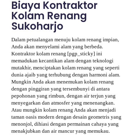
Biaya Kontraktor
Kolam Renang
Sukoharjo
Dalam petualangan menuju kolam renang impian,
Anda akan menyelami alam yang berbeda.
Kontraktor kolam renang [pgp_sticky] ini
memadukan kecantikan alam dengan teknologi
mutakhir, menciptakan kolam renang yang seperti
dunia ajaib yang terhubung dengan harmoni alam.
Mungkin Anda akan menemukan kolam renang
dengan pinggiran yang tersembunyi di antara
pepohonan yang rimbun, dengan air terjun yang
menyegarkan dan atmosfer yang menenangkan.
Atau mungkin kolam renang Anda akan menjadi
taman oasis modern dengan desain geometris yang
menonjol, dihiasi dengan permainan cahaya yang
menakjubkan dan air mancur yang memukau.