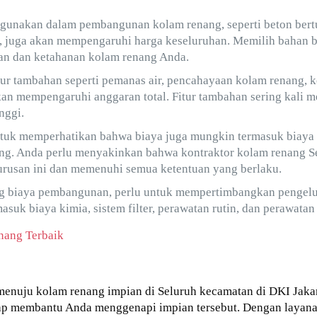
igunakan dalam pembangunan kolam renang, seperti beton bertul
, juga akan mempengaruhi harga keseluruhan. Memilih bahan b
lan dan ketahanan kolam renang Anda.
tur tambahan seperti pemanas air, pencahayaan kolam renang, ko
 akan mempengaruhi anggaran total. Fitur tambahan sering kali
nggi.
untuk memperhatikan bahwa biaya juga mungkin termasuk biaya
ang. Anda perlu menyakinkan bahwa kontraktor kolam renang S
rusan ini dan memenuhi semua ketentuan yang berlaku.
ng biaya pembangunan, perlu untuk mempertimbangkan pengelu
rmasuk biaya kimia, sistem filter, perawatan rutin, dan perawat
nang Terbaik
menuju kolam renang impian di Seluruh kecamatan di DKI Jakar
ap membantu Anda menggenapi impian tersebut. Dengan layanan