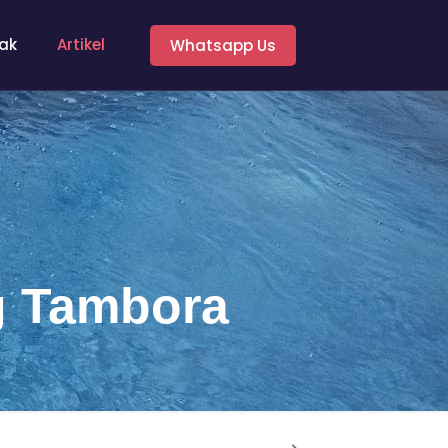
ak
Artikel
Whatsapp Us
g Tambora