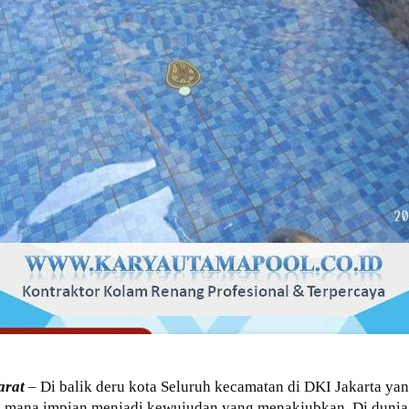
arat
– Di balik deru kota Seluruh kecamatan di DKI Jakarta yan
 di mana impian menjadi kewujudan yang menakjubkan. Di dunia