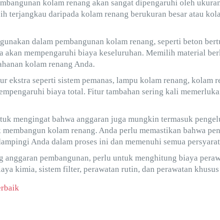
embangunan kolam renang akan sangat dipengaruhi oleh ukura
ih terjangkau daripada kolam renang berukuran besar atau kol
igunakan dalam pembangunan kolam renang, seperti beton bertul
ga akan mempengaruhi biaya keseluruhan. Memilih material berk
tahanan kolam renang Anda.
tur ekstra seperti sistem pemanas, lampu kolam renang, kolam re
empengaruhi biaya total. Fitur tambahan sering kali memerluka
untuk mengingat bahwa anggaran juga mungkin termasuk pengel
k membangun kolam renang. Anda perlu memastikan bahwa pen
dampingi Anda dalam proses ini dan memenuhi semua persyarat
g anggaran pembangunan, perlu untuk menghitung biaya pera
iaya kimia, sistem filter, perawatan rutin, dan perawatan khusu
rbaik