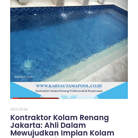
2023-10-04
Kontraktor Kolam Renang
Jakarta: Ahli Dalam
Mewujudkan Impian Kolam