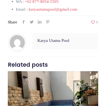
WA :
+62 877-8054-5505
Email :
karyautamapool@gmail.com
Share
0
Karya Utama Pool
Related posts