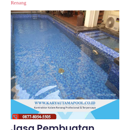
Renang
Jasa Pembuatan