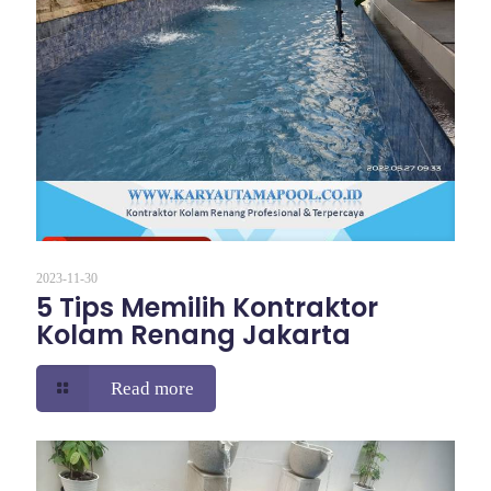
2023-11-30
5 Tips Memilih Kontraktor
Kolam Renang Jakarta
Read more