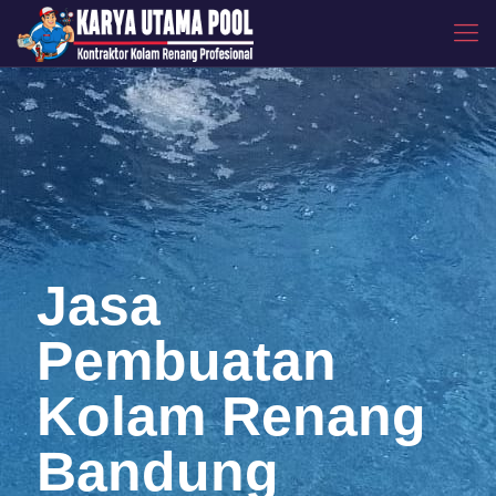
Jasa
Pembuatan
Kolam Renang
Bandung