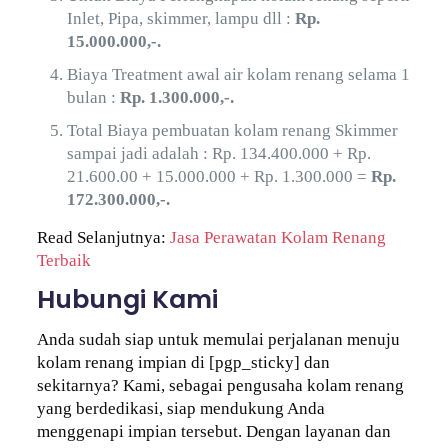
Inlet, Pipa, skimmer, lampu dll :
Rp.
15.000.000,-.
Biaya Treatment awal air kolam renang selama 1
bulan :
Rp. 1.300.000,-.
Total Biaya pembuatan kolam renang Skimmer
sampai jadi adalah : Rp. 134.400.000 + Rp.
21.600.00 + 15.000.000 + Rp. 1.300.000 =
Rp.
172.300.000,-.
Read Selanjutnya:
Jasa Perawatan Kolam Renang
Terbaik
Hubungi Kami
Anda sudah siap untuk memulai perjalanan menuju
kolam renang impian di [pgp_sticky] dan
sekitarnya? Kami, sebagai pengusaha kolam renang
yang berdedikasi, siap mendukung Anda
menggenapi impian tersebut. Dengan layanan dan