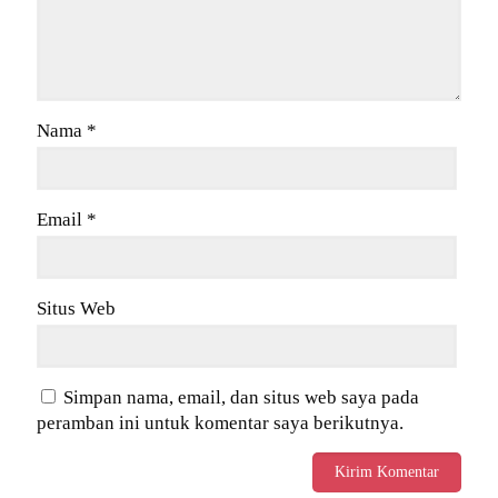
Nama
*
Email
*
Situs Web
Simpan nama, email, dan situs web saya pada
peramban ini untuk komentar saya berikutnya.