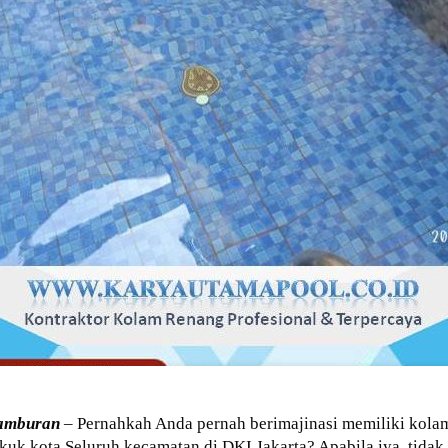
tamburan
– Pernahkah Anda pernah berimajinasi memiliki kola
uk kota Seluruh kecamatan di DKI Jakarta? Apabila iya, tidak 