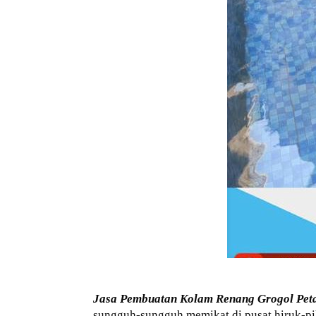
Jasa Pembuatan Kolam Renang Grogol Pe
sungguh-sungguh memikat di pusat hiruk-pik