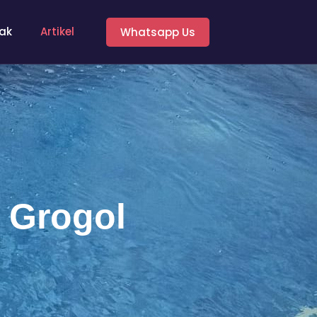
ak
Artikel
Whatsapp Us
 Grogol