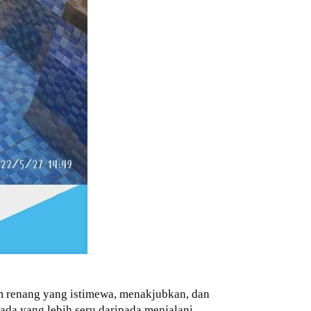
m renang yang istimewa, menakjubkan, dan
ada yang lebih seru daripada menjalani