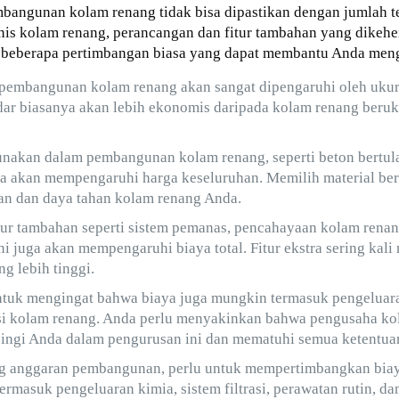
bangunan kolam renang tidak bisa dipastikan dengan jumlah t
enis kolam renang, perancangan dan fitur tambahan yang dikehe
ah beberapa pertimbangan biasa yang dapat membantu Anda meng
 pembangunan kolam renang akan sangat dipengaruhi oleh ukur
dar biasanya akan lebih ekonomis daripada kolam renang beruk
nakan dalam pembangunan kolam renang, seperti beton bertulang
a akan mempengaruhi harga keseluruhan. Memilih material ber
lan dan daya tahan kolam renang Anda.
tur tambahan seperti sistem pemanas, pencahayaan kolam renang
ni juga akan mempengaruhi biaya total. Fitur ekstra sering kali
g lebih tinggi.
untuk mengingat bahwa biaya juga mungkin termasuk pengeluar
si kolam renang. Anda perlu menyakinkan bahwa pengusaha ko
ingi Anda dalam pengurusan ini dan mematuhi semua ketentuan
ng anggaran pembangunan, perlu untuk mempertimbangkan bia
 termasuk pengeluaran kimia, sistem filtrasi, perawatan rutin, 