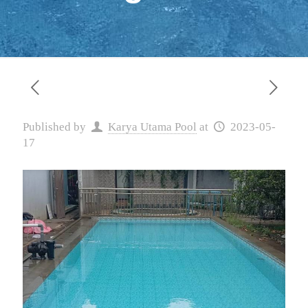
Published by
Karya Utama Pool
at
2023-05-
17