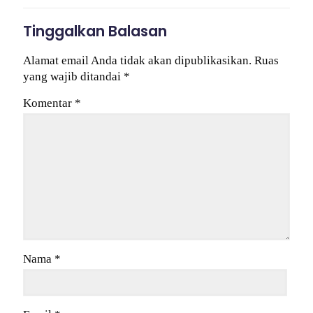
Tinggalkan Balasan
Alamat email Anda tidak akan dipublikasikan.
Ruas
yang wajib ditandai
*
Komentar
*
Nama
*