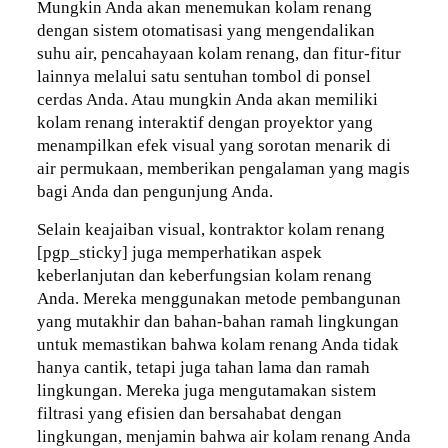
Mungkin Anda akan menemukan kolam renang
dengan sistem otomatisasi yang mengendalikan
suhu air, pencahayaan kolam renang, dan fitur-fitur
lainnya melalui satu sentuhan tombol di ponsel
cerdas Anda. Atau mungkin Anda akan memiliki
kolam renang interaktif dengan proyektor yang
menampilkan efek visual yang sorotan menarik di
air permukaan, memberikan pengalaman yang magis
bagi Anda dan pengunjung Anda.
Selain keajaiban visual, kontraktor kolam renang
[pgp_sticky] juga memperhatikan aspek
keberlanjutan dan keberfungsian kolam renang
Anda. Mereka menggunakan metode pembangunan
yang mutakhir dan bahan-bahan ramah lingkungan
untuk memastikan bahwa kolam renang Anda tidak
hanya cantik, tetapi juga tahan lama dan ramah
lingkungan. Mereka juga mengutamakan sistem
filtrasi yang efisien dan bersahabat dengan
lingkungan, menjamin bahwa air kolam renang Anda