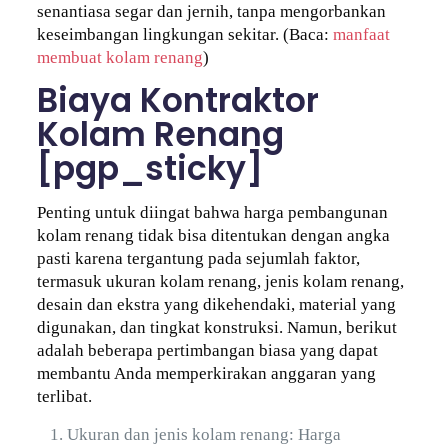
senantiasa segar dan jernih, tanpa mengorbankan
keseimbangan lingkungan sekitar. (Baca:
manfaat
membuat kolam renang
)
Biaya Kontraktor
Kolam Renang
[pgp_sticky]
Penting untuk diingat bahwa harga pembangunan
kolam renang tidak bisa ditentukan dengan angka
pasti karena tergantung pada sejumlah faktor,
termasuk ukuran kolam renang, jenis kolam renang,
desain dan ekstra yang dikehendaki, material yang
digunakan, dan tingkat konstruksi. Namun, berikut
adalah beberapa pertimbangan biasa yang dapat
membantu Anda memperkirakan anggaran yang
terlibat.
Ukuran dan jenis kolam renang: Harga