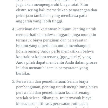
juga akan mempengaruhi biaya total. Fitur
ekstra sering kali memerlukan pemasangan dan
pekerjaan tambahan yang membawa pada
anggaran yang lebih tinggi.
Perizinan dan ketentuan hukum: Penting untuk
memperhatikan bahwa anggaran juga mungkin
termasuk biaya perizinan dan persyaratan
hukum yang diperlukan untuk membangun
kolam renang. Anda perlu memastikan bahwa
kontraktor kolam renang [pgp_sticky] yang
Anda pilah dapat membantu Anda dalam proses
ini dan mematuhi semua persyaratan yang
berlaku.
Perawatan dan pemeliharaan: Selain biaya
pembangunan, penting untuk menghitung biaya
perawatan dan pemeliharaan kolam renang
setelah selesai dibangun. Ini termasuk biaya
kimia, sistem filtrasi, perawatan rutin, dan