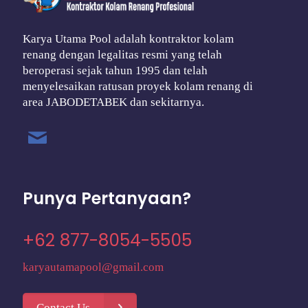
Karya Utama Pool adalah kontraktor kolam
renang dengan legalitas resmi yang telah
beroperasi sejak tahun 1995 dan telah
menyelesaikan ratusan proyek kolam renang di
area JABODETABEK dan sekitarnya.
Punya Pertanyaan?
+62 877-8054-5505
karyautamapool@gmail.com
Contact Us