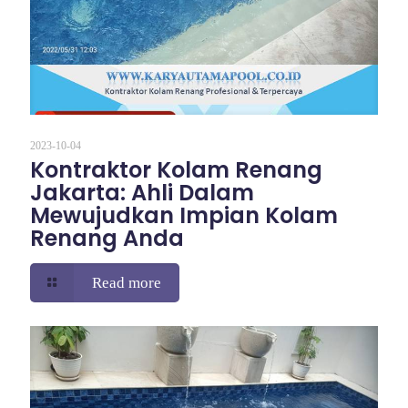
2023-10-04
Kontraktor Kolam Renang
Jakarta: Ahli Dalam
Mewujudkan Impian Kolam
Renang Anda
Read more