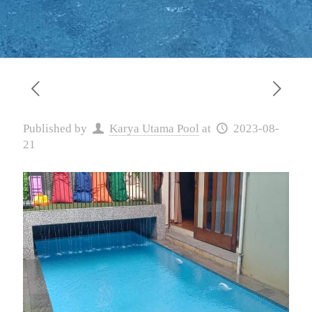
Published by
Karya Utama Pool
at
2023-08-
21