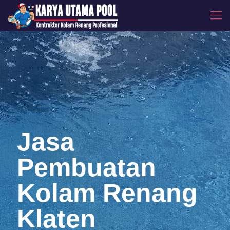
Jasa
Pembuatan
Kolam Renang
Klaten