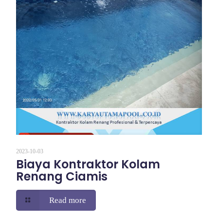
2023-10-03
Biaya Kontraktor Kolam
Renang Ciamis
Read more