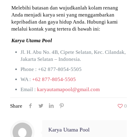
Melebihi batasan dan wujudkanlah kolam renang
Anda menjadi karya seni yang menggambarkan
kepribadian dan gaya hidup Anda. Hubungi kami
melalui kontak yang tertera di bawah ini:
Karya Utama Pool
Jl. H. Abu No. 4B, Cipete Selatan, Kec. Cilandak,
Jakarta Selatan – Indonesia.
Phone :
+62 877-8054-5505
WA :
+62 877-8054-5505
Email :
karyautamapool@gmail.com
Share
0
Karya Utama Pool