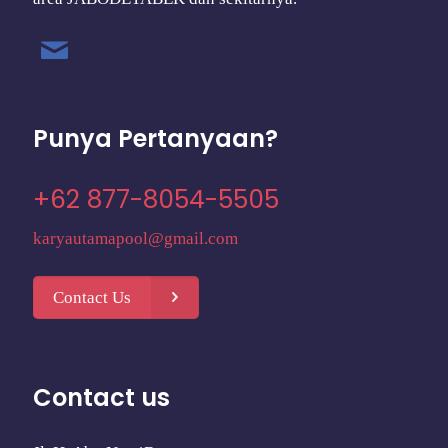
Punya Pertanyaan?
+62 877-8054-5505
karyautamapool@gmail.com
Contact Us
Contact us