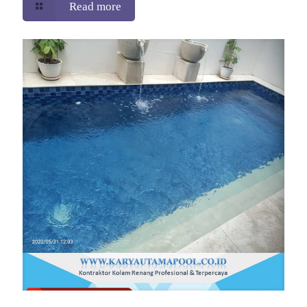
Read more