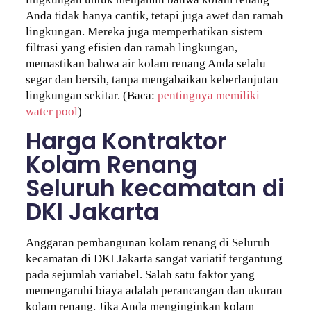
Anda tidak hanya cantik, tetapi juga awet dan ramah
lingkungan. Mereka juga memperhatikan sistem
filtrasi yang efisien dan ramah lingkungan,
memastikan bahwa air kolam renang Anda selalu
segar dan bersih, tanpa mengabaikan keberlanjutan
lingkungan sekitar. (Baca:
pentingnya memiliki
water pool
)
Harga Kontraktor
Kolam Renang
Seluruh kecamatan di
DKI Jakarta
Anggaran pembangunan kolam renang di Seluruh
kecamatan di DKI Jakarta sangat variatif tergantung
pada sejumlah variabel. Salah satu faktor yang
memengaruhi biaya adalah perancangan dan ukuran
kolam renang. Jika Anda menginginkan kolam