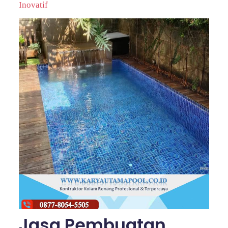
Inovatif
Jasa Pembuatan