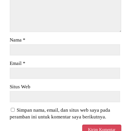
Nama
*
Email
*
Situs Web
Simpan nama, email, dan situs web saya pada
peramban ini untuk komentar saya berikutnya.