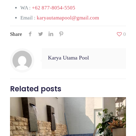
WA :
+62 877-8054-5505
Email :
karyautamapool@gmail.com
Share
0
Karya Utama Pool
Related posts