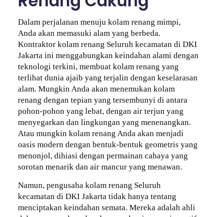
Renang Cakung
Dalam perjalanan menuju kolam renang mimpi,
Anda akan memasuki alam yang berbeda.
Kontraktor kolam renang Seluruh kecamatan di DKI
Jakarta ini menggabungkan keindahan alami dengan
teknologi terkini, membuat kolam renang yang
terlihat dunia ajaib yang terjalin dengan keselarasan
alam. Mungkin Anda akan menemukan kolam
renang dengan tepian yang tersembunyi di antara
pohon-pohon yang lebat, dengan air terjun yang
menyegarkan dan lingkungan yang menenangkan.
Atau mungkin kolam renang Anda akan menjadi
oasis modern dengan bentuk-bentuk geometris yang
menonjol, dihiasi dengan permainan cahaya yang
sorotan menarik dan air mancur yang menawan.
Namun, pengusaha kolam renang Seluruh
kecamatan di DKI Jakarta tidak hanya tentang
menciptakan keindahan semata. Mereka adalah ahli