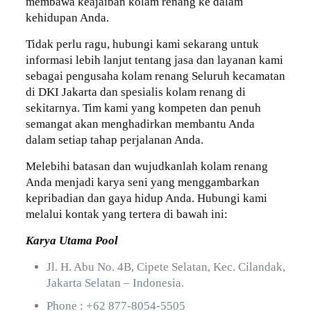
membawa keajaiban kolam renang ke dalam
kehidupan Anda.
Tidak perlu ragu, hubungi kami sekarang untuk
informasi lebih lanjut tentang jasa dan layanan kami
sebagai pengusaha kolam renang Seluruh kecamatan
di DKI Jakarta dan spesialis kolam renang di
sekitarnya. Tim kami yang kompeten dan penuh
semangat akan menghadirkan membantu Anda
dalam setiap tahap perjalanan Anda.
Melebihi batasan dan wujudkanlah kolam renang
Anda menjadi karya seni yang menggambarkan
kepribadian dan gaya hidup Anda. Hubungi kami
melalui kontak yang tertera di bawah ini:
Karya Utama Pool
Jl. H. Abu No. 4B, Cipete Selatan, Kec. Cilandak,
Jakarta Selatan – Indonesia.
Phone :
+62 877-8054-5505