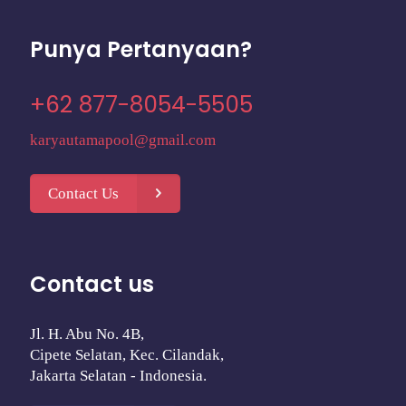
Punya Pertanyaan?
+62 877-8054-5505
karyautamapool@gmail.com
Contact Us
Contact us
Jl. H. Abu No. 4B,
Cipete Selatan, Kec. Cilandak,
Jakarta Selatan - Indonesia.