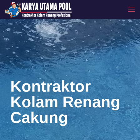
Kontraktor
Kolam Renang
Cakung