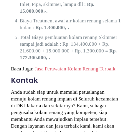
Inlet, Pipa, skimmer, lampu dll :
Rp.
15.000.000,-.
Biaya Treatment awal air kolam renang selama 1
bulan :
Rp. 1.300.000,-.
Total Biaya pembuatan kolam renang Skimmer
sampai jadi adalah : Rp. 134.400.000 + Rp.
21.600.00 + 15.000.000 + Rp. 1.300.000 =
Rp.
172.300.000,-.
Baca Juga:
Jasa Perawatan Kolam Renang Terbaik
Kontak
Anda sudah siap untuk memulai petualangan
menuju kolam renang impian di Seluruh kecamatan
di DKI Jakarta dan sekitarnya? Kami, sebagai
pengusaha kolam renang yang kompeten, siap
membantu Anda mewujudkan impian tersebut.
Dengan layanan dan jasa terbaik kami, kami akan