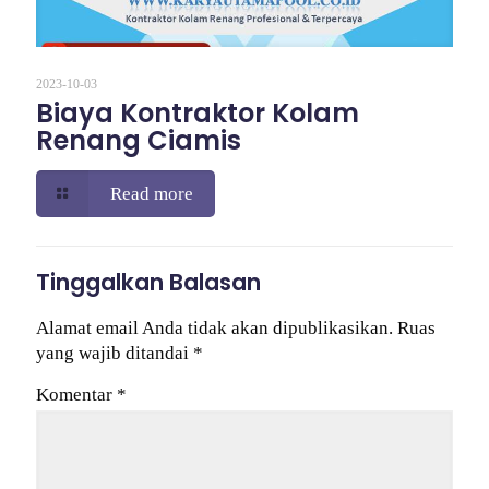
2023-10-03
Biaya Kontraktor Kolam
Renang Ciamis
Read more
Tinggalkan Balasan
Alamat email Anda tidak akan dipublikasikan.
Ruas
yang wajib ditandai
*
Komentar
*