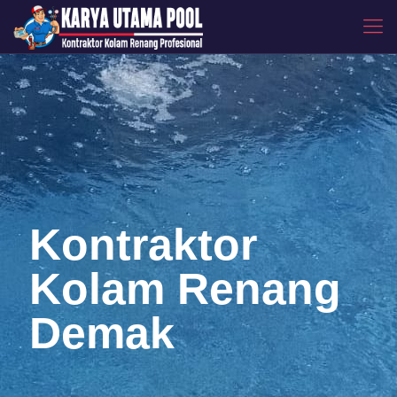
Kontraktor
Kolam Renang
Demak