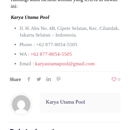
ini:
Karya Utama Pool
Jl. H. Abu No. 4B, Cipete Selatan, Kec. Cilandak,
Jakarta Selatan – Indonesia.
Phone :
+62 877-8054-5505
WA :
+62 877-8054-5505
Email :
karyautamapool@gmail.com
Share
0
Karya Utama Pool