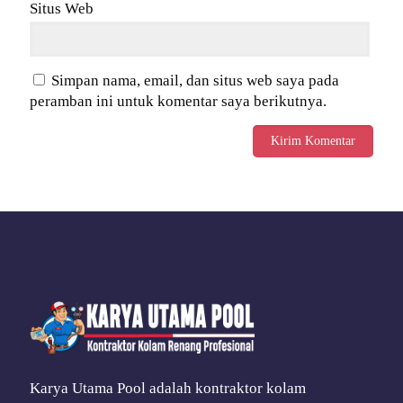
Situs Web
Simpan nama, email, dan situs web saya pada
peramban ini untuk komentar saya berikutnya.
Karya Utama Pool adalah kontraktor kolam