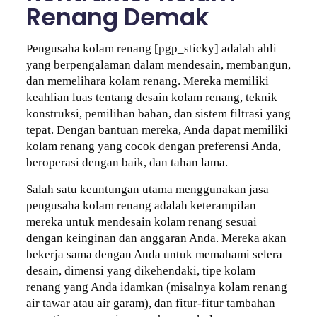
Renang Demak
Pengusaha kolam renang [pgp_sticky] adalah ahli
yang berpengalaman dalam mendesain, membangun,
dan memelihara kolam renang. Mereka memiliki
keahlian luas tentang desain kolam renang, teknik
konstruksi, pemilihan bahan, dan sistem filtrasi yang
tepat. Dengan bantuan mereka, Anda dapat memiliki
kolam renang yang cocok dengan preferensi Anda,
beroperasi dengan baik, dan tahan lama.
Salah satu keuntungan utama menggunakan jasa
pengusaha kolam renang adalah keterampilan
mereka untuk mendesain kolam renang sesuai
dengan keinginan dan anggaran Anda. Mereka akan
bekerja sama dengan Anda untuk memahami selera
desain, dimensi yang dikehendaki, tipe kolam
renang yang Anda idamkan (misalnya kolam renang
air tawar atau air garam), dan fitur-fitur tambahan