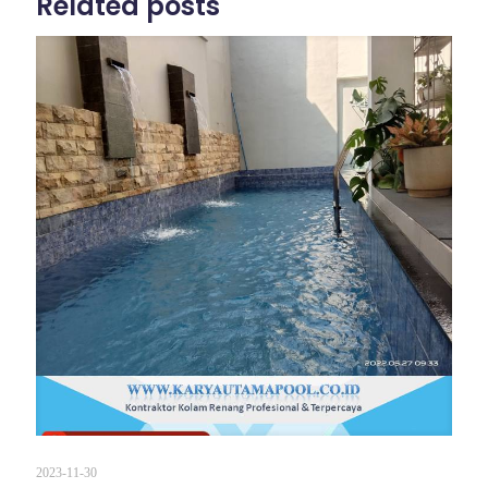
Related posts
2023-11-30