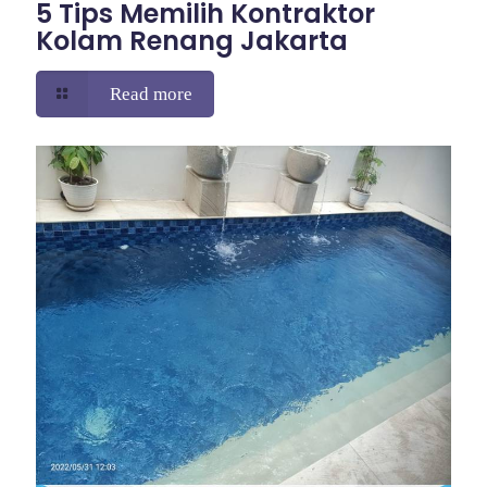
5 Tips Memilih Kontraktor
Kolam Renang Jakarta
Read more