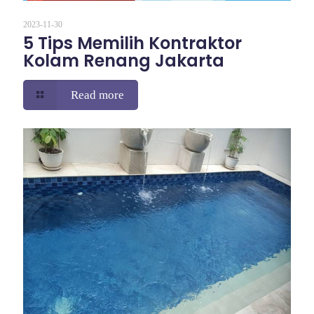
2023-11-30
5 Tips Memilih Kontraktor
Kolam Renang Jakarta
Read more