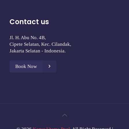
Contact us
Jl. H. Abu No. 4B,
Cipete Selatan, Kec. Cilandak,
Jakarta Selatan - Indonesia.
Book Now