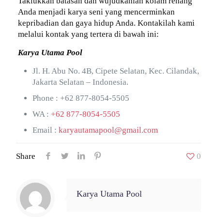
Taklukkan batasan dan wujudkanlah kolam renang
Anda menjadi karya seni yang mencerminkan
kepribadian dan gaya hidup Anda. Kontakilah kami
melalui kontak yang tertera di bawah ini:
Karya Utama Pool
Jl. H. Abu No. 4B, Cipete Selatan, Kec. Cilandak,
Jakarta Selatan – Indonesia.
Phone :
+62 877-8054-5505
WA :
+62 877-8054-5505
Email :
karyautamapool@gmail.com
Share
0
Karya Utama Pool