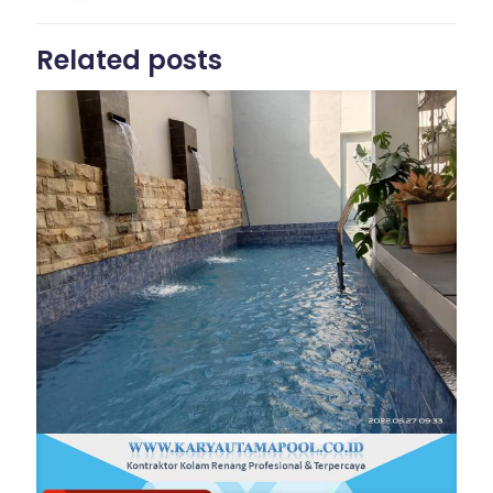
Related posts