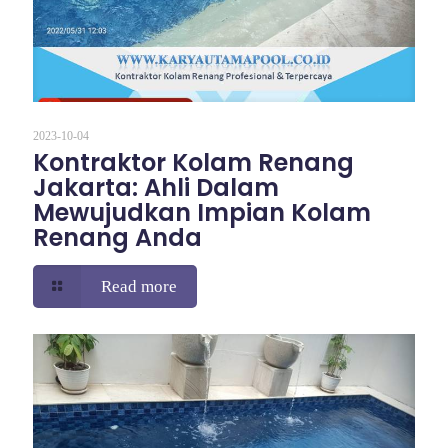
2023-10-04
Kontraktor Kolam Renang
Jakarta: Ahli Dalam
Mewujudkan Impian Kolam
Renang Anda
Read more