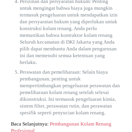
Perizinan dan persyaratan hukum: Penting
untuk mengingat bahwa biaya juga mungkin
termasuk pengeluaran untuk mendapatkan izin
dan persyaratan hukum yang diperlukan untuk
konstruksi kolam renang. Anda perlu
memastikan bahwa kontraktor kolam renang
Seluruh kecamatan di DKI Jakarta yang Anda
pilih dapat membantu Anda dalam pengurusan
ini dan memenuhi semua ketentuan yang
berlaku.
Perawatan dan pemeliharaan: Selain biaya
pembangunan, penting untuk
mempertimbangkan pengeluaran perawatan dan
pemeliharaan kolam renang setelah selesai
dikonstruksi. Ini termasuk pengeluaran kimia,
sistem filter, perawatan rutin, dan perawatan
spesifik seperti penyucian kolam renang.
Baca Selanjutnya:
Pembangunan Kolam Renang
Profesional