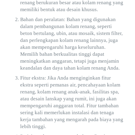
renang berukuran besar atau kolam renang yang
memiliki bentuk atau desain khusus.
Bahan dan peralatan: Bahan yang digunakan
dalam pembangunan kolam renang, seperti
beton bertulang, ubin, atau mosaik, sistem filter,
dan perlengkapan kolam renang lainnya, juga
akan mempengaruhi harga keseluruhan.
Memilih bahan berkualitas tinggi dapat
meningkatkan anggaran, tetapi juga menjamin
keandalan dan daya tahan kolam renang Anda.
Fitur ekstra: Jika Anda menginginkan fitur
ekstra seperti pemanas air, pencahayaan kolam
renang, kolam renang anak-anak, fasilitas spa,
atau desain lanskap yang rumit, ini juga akan
mempengaruhi anggaran total. Fitur tambahan
sering kali memerlukan instalasi dan tenaga
kerja tambahan yang mengarah pada biaya yang
lebih tinggi.