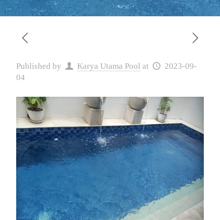
Published by
Karya Utama Pool
at
2023-09-
04