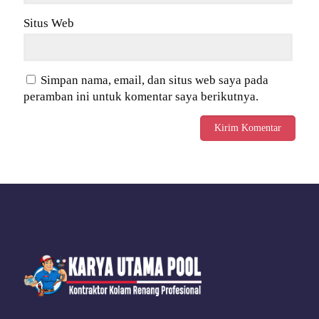
Situs Web
Simpan nama, email, dan situs web saya pada
peramban ini untuk komentar saya berikutnya.