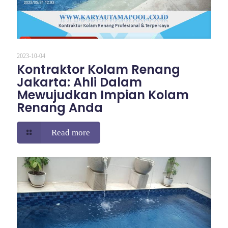
2023-10-04
Kontraktor Kolam Renang
Jakarta: Ahli Dalam
Mewujudkan Impian Kolam
Renang Anda
Read more