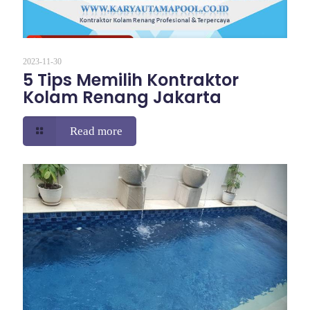
2023-11-30
5 Tips Memilih Kontraktor
Kolam Renang Jakarta
Read more