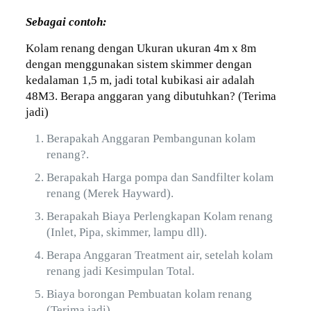
Sebagai contoh:
Kolam renang dengan Ukuran ukuran 4m x 8m
dengan menggunakan sistem skimmer dengan
kedalaman 1,5 m, jadi total kubikasi air adalah
48M3. Berapa anggaran yang dibutuhkan? (Terima
jadi)
Berapakah Anggaran Pembangunan kolam
renang?.
Berapakah Harga pompa dan Sandfilter kolam
renang (Merek Hayward).
Berapakah Biaya Perlengkapan Kolam renang
(Inlet, Pipa, skimmer, lampu dll).
Berapa Anggaran Treatment air, setelah kolam
renang jadi Kesimpulan Total.
Biaya borongan Pembuatan kolam renang
(Terima jadi).