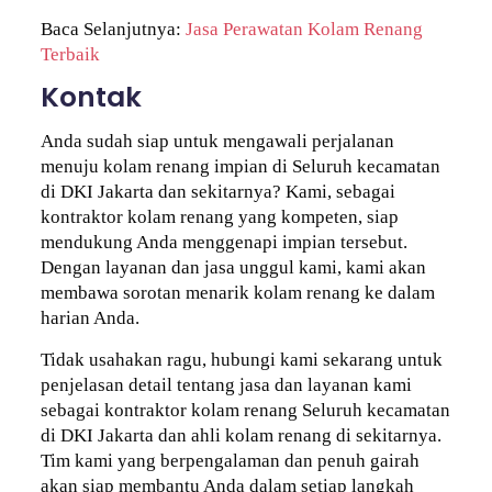
Baca Selanjutnya:
Jasa Perawatan Kolam Renang
Terbaik
Kontak
Anda sudah siap untuk mengawali perjalanan
menuju kolam renang impian di Seluruh kecamatan
di DKI Jakarta dan sekitarnya? Kami, sebagai
kontraktor kolam renang yang kompeten, siap
mendukung Anda menggenapi impian tersebut.
Dengan layanan dan jasa unggul kami, kami akan
membawa sorotan menarik kolam renang ke dalam
harian Anda.
Tidak usahakan ragu, hubungi kami sekarang untuk
penjelasan detail tentang jasa dan layanan kami
sebagai kontraktor kolam renang Seluruh kecamatan
di DKI Jakarta dan ahli kolam renang di sekitarnya.
Tim kami yang berpengalaman dan penuh gairah
akan siap membantu Anda dalam setiap langkah