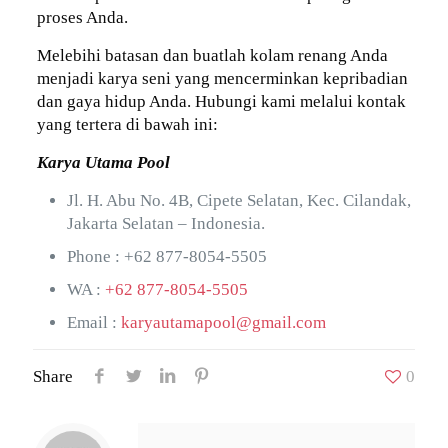
proses Anda.
Melebihi batasan dan buatlah kolam renang Anda
menjadi karya seni yang mencerminkan kepribadian
dan gaya hidup Anda. Hubungi kami melalui kontak
yang tertera di bawah ini:
Karya Utama Pool
Jl. H. Abu No. 4B, Cipete Selatan, Kec. Cilandak,
Jakarta Selatan – Indonesia.
Phone :
+62 877-8054-5505
WA :
+62 877-8054-5505
Email :
karyautamapool@gmail.com
Share
0