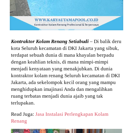
Kontraktor Kolam Renang Setiabudi
– Di balik deru
kota Seluruh kecamatan di DKI Jakarta yang sibuk,
terdapat sebuah dunia di mana khayalan berpadu
dengan keahlian teknis, di mana mimpi-mimpi
menjadi kenyataan yang menakjubkan. Di dunia
kontraktor kolam renang Seluruh kecamatan di DKI
Jakarta, ada sekelompok kecil orang yang mampu
menghidupkan imajinasi Anda dan mengalihkan
ruang terbatas menjadi dunia ajaib yang tak
terlupakan.
Read Juga:
Jasa Instalasi Perlengkapan Kolam
Renang