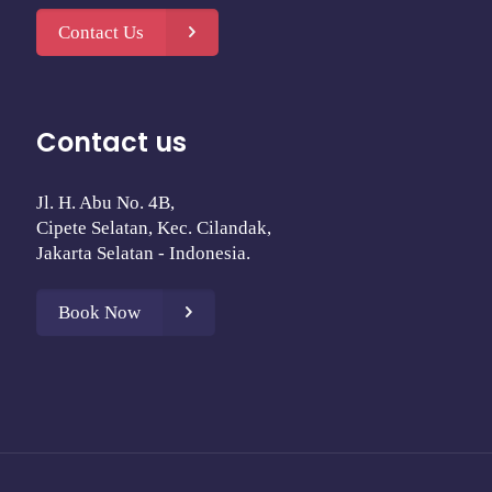
Contact Us
Contact us
Jl. H. Abu No. 4B,
Cipete Selatan, Kec. Cilandak,
Jakarta Selatan - Indonesia.
Book Now