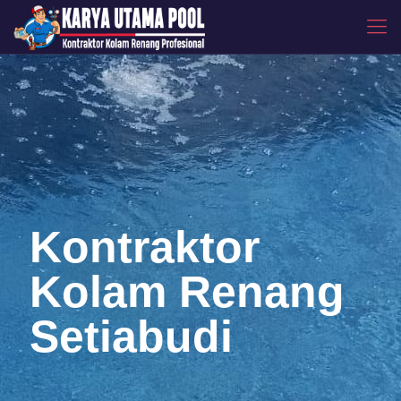
Kontraktor
Kolam Renang
Setiabudi