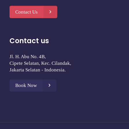
Contact Us
Contact us
Jl. H. Abu No. 4B,
Cipete Selatan, Kec. Cilandak,
Jakarta Selatan - Indonesia.
Book Now