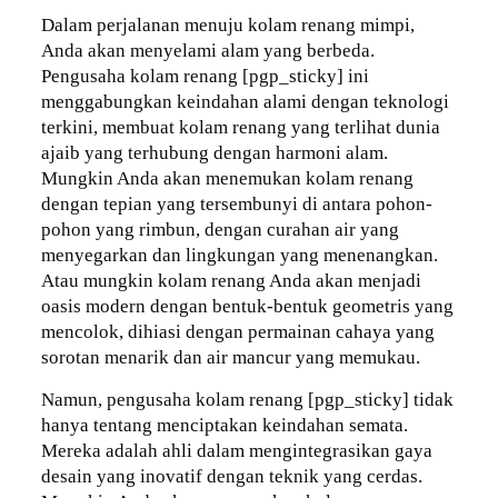
Dalam perjalanan menuju kolam renang mimpi,
Anda akan menyelami alam yang berbeda.
Pengusaha kolam renang [pgp_sticky] ini
menggabungkan keindahan alami dengan teknologi
terkini, membuat kolam renang yang terlihat dunia
ajaib yang terhubung dengan harmoni alam.
Mungkin Anda akan menemukan kolam renang
dengan tepian yang tersembunyi di antara pohon-
pohon yang rimbun, dengan curahan air yang
menyegarkan dan lingkungan yang menenangkan.
Atau mungkin kolam renang Anda akan menjadi
oasis modern dengan bentuk-bentuk geometris yang
mencolok, dihiasi dengan permainan cahaya yang
sorotan menarik dan air mancur yang memukau.
Namun, pengusaha kolam renang [pgp_sticky] tidak
hanya tentang menciptakan keindahan semata.
Mereka adalah ahli dalam mengintegrasikan gaya
desain yang inovatif dengan teknik yang cerdas.