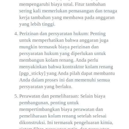
mempengaruhi biaya total. Fitur tambahan
sering kali memerlukan pemasangan dan tenaga
kerja tambahan yang membawa pada anggaran
yang lebih tinggi.
Perizinan dan persyaratan hukum: Penting
untuk memperhatikan bahwa anggaran juga
mungkin termasuk biaya perizinan dan
persyaratan hukum yang diperlukan untuk
membangun kolam renang. Anda perlu
menyakinkan bahwa kontraktor kolam renang
[pgp_sticky] yang Anda pilah dapat membantu
Anda dalam proses ini dan memenuhi semua
persyaratan yang berlaku.
Perawatan dan pemeliharaan: Selain biaya
pembangunan, penting untuk
mempertimbangkan biaya perawatan dan
pemeliharaan kolam renang setelah selesai
dikonstruksi. Ini termasuk pengeluaran kimia,