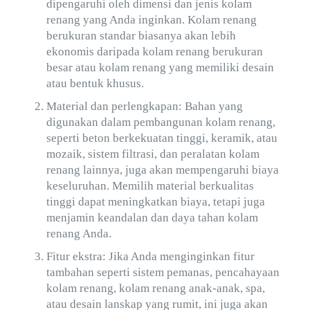
dipengaruhi oleh dimensi dan jenis kolam
renang yang Anda inginkan. Kolam renang
berukuran standar biasanya akan lebih
ekonomis daripada kolam renang berukuran
besar atau kolam renang yang memiliki desain
atau bentuk khusus.
Material dan perlengkapan: Bahan yang
digunakan dalam pembangunan kolam renang,
seperti beton berkekuatan tinggi, keramik, atau
mozaik, sistem filtrasi, dan peralatan kolam
renang lainnya, juga akan mempengaruhi biaya
keseluruhan. Memilih material berkualitas
tinggi dapat meningkatkan biaya, tetapi juga
menjamin keandalan dan daya tahan kolam
renang Anda.
Fitur ekstra: Jika Anda menginginkan fitur
tambahan seperti sistem pemanas, pencahayaan
kolam renang, kolam renang anak-anak, spa,
atau desain lanskap yang rumit, ini juga akan