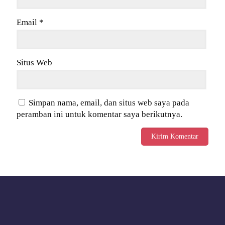
Email
*
Situs Web
Simpan nama, email, dan situs web saya pada
peramban ini untuk komentar saya berikutnya.