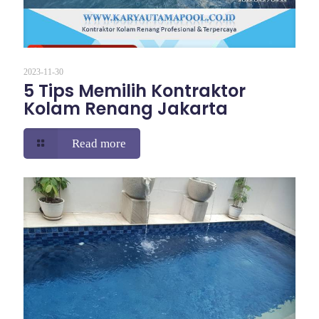
2023-11-30
5 Tips Memilih Kontraktor
Kolam Renang Jakarta
Read more