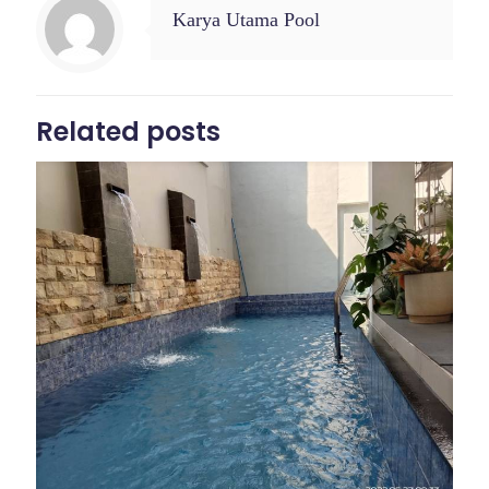
Karya Utama Pool
Related posts