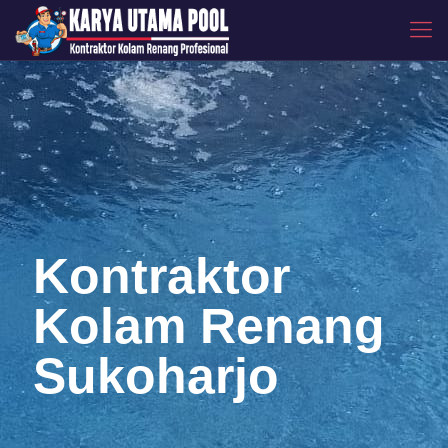
Kontraktor
Kolam Renang
Sukoharjo