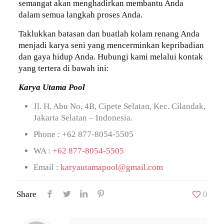
semangat akan menghadirkan membantu Anda
dalam semua langkah proses Anda.
Taklukkan batasan dan buatlah kolam renang Anda
menjadi karya seni yang mencerminkan kepribadian
dan gaya hidup Anda. Hubungi kami melalui kontak
yang tertera di bawah ini:
Karya Utama Pool
Jl. H. Abu No. 4B, Cipete Selatan, Kec. Cilandak,
Jakarta Selatan – Indonesia.
Phone :
+62 877-8054-5505
WA :
+62 877-8054-5505
Email :
karyautamapool@gmail.com
Share
0