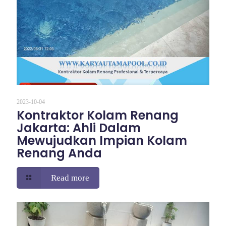
2023-10-04
Kontraktor Kolam Renang
Jakarta: Ahli Dalam
Mewujudkan Impian Kolam
Renang Anda
Read more