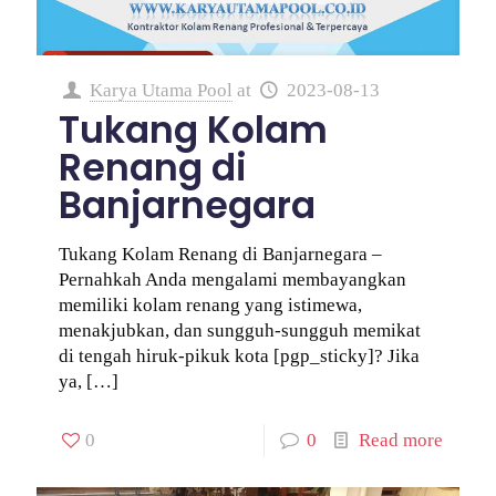
Karya Utama Pool
at
2023-08-13
Tukang Kolam
Renang di
Banjarnegara
Tukang Kolam Renang di Banjarnegara –
Pernahkah Anda mengalami membayangkan
memiliki kolam renang yang istimewa,
menakjubkan, dan sungguh-sungguh memikat
di tengah hiruk-pikuk kota [pgp_sticky]? Jika
ya,
[…]
0
0
Read more