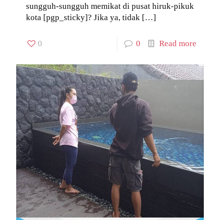
sungguh-sungguh memikat di pusat hiruk-pikuk
kota [pgp_sticky]? Jika ya, tidak
[…]
0
0
Read more