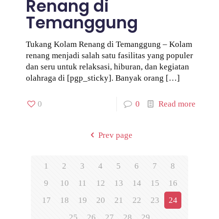
Renang di
Temanggung
Tukang Kolam Renang di Temanggung – Kolam
renang menjadi salah satu fasilitas yang populer
dan seru untuk relaksasi, hiburan, dan kegiatan
olahraga di [pgp_sticky]. Banyak orang
[…]
0
0
Read more
Prev page
1
2
3
4
5
6
7
8
9
10
11
12
13
14
15
16
17
18
19
20
21
22
23
24
25
26
27
28
29