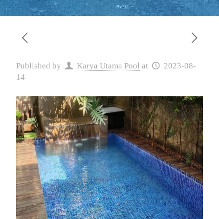
Published by
Karya Utama Pool
at
2023-08-
14