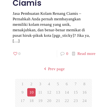
Ciamis
Jasa Pembuatan Kolam Renang Ciamis –
Pernahkah Anda pernah membayangkan
memiliki kolam renang yang unik,
menakjubkan, dan benar-benar memikat di
pusat hiruk-pikuk kota [pgp_sticky]? Jika ya,
[…]
0
0
Read more
Prev page
1
2
3
4
5
6
7
8
9
10
11
12
13
14
15
16
17
18
19
20
21
22
23
24