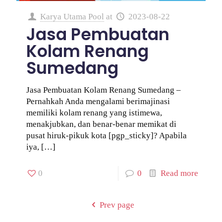
Karya Utama Pool
at
2023-08-22
Jasa Pembuatan
Kolam Renang
Sumedang
Jasa Pembuatan Kolam Renang Sumedang –
Pernahkah Anda mengalami berimajinasi
memiliki kolam renang yang istimewa,
menakjubkan, dan benar-benar memikat di
pusat hiruk-pikuk kota [pgp_sticky]? Apabila
iya,
[…]
0
0
Read more
Prev page