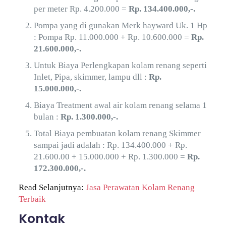
per meter Rp. 4.200.000 =
Rp. 134.400.000,-.
Pompa yang di gunakan Merk hayward Uk. 1 Hp
: Pompa Rp. 11.000.000 + Rp. 10.600.000 =
Rp.
21.600.000,-.
Untuk Biaya Perlengkapan kolam renang seperti
Inlet, Pipa, skimmer, lampu dll :
Rp.
15.000.000,-.
Biaya Treatment awal air kolam renang selama 1
bulan :
Rp. 1.300.000,-.
Total Biaya pembuatan kolam renang Skimmer
sampai jadi adalah : Rp. 134.400.000 + Rp.
21.600.00 + 15.000.000 + Rp. 1.300.000 =
Rp.
172.300.000,-.
Read Selanjutnya:
Jasa Perawatan Kolam Renang
Terbaik
Kontak