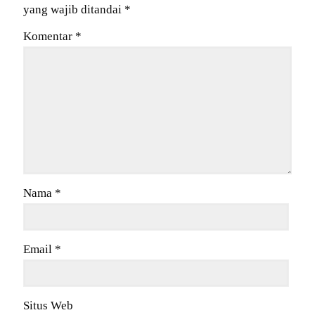
yang wajib ditandai
*
Komentar
*
Nama
*
Email
*
Situs Web