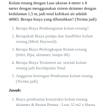
Kolam renang dengan Luas ukuran 4 meter x 8
meter dengan menggunakan sistem skimmer dengan
kedalaman 1,5 m, jadi total kubikasi air adalah
48M3. Berapa biaya yang dibutuhkan? (Terima jadi)
Berapa Biaya Pembangunan kolam renang?.
Berapakah Biaya pompa dan Sandfilter kolam
renang (Merk Hayward).
Berapa Biaya Perlengkapan Kolam renang
(Inlet, Pipa, skimmer, lampu dll).
Berapa Biaya Treatment air, setelah kolam
renang jadi Kesimpulan Total.
Anggaran borongan Pembuatan kolam renang
(Terima jadi).
Jawab:
Biaya pembuatan konstruksi kolam renang
skimmer & Ruang Pompa : Luas 32 m2 x Harga