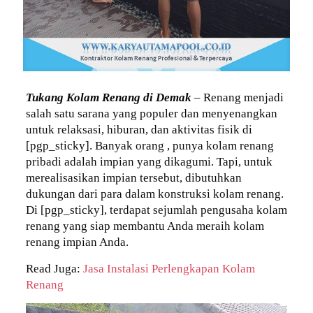
Tukang Kolam Renang di Demak
– Renang menjadi
salah satu sarana yang populer dan menyenangkan
untuk relaksasi, hiburan, dan aktivitas fisik di
[pgp_sticky]. Banyak orang , punya kolam renang
pribadi adalah impian yang dikagumi. Tapi, untuk
merealisasikan impian tersebut, dibutuhkan
dukungan dari para dalam konstruksi kolam renang.
Di [pgp_sticky], terdapat sejumlah pengusaha kolam
renang yang siap membantu Anda meraih kolam
renang impian Anda.
Read Juga:
Jasa Instalasi Perlengkapan Kolam
Renang