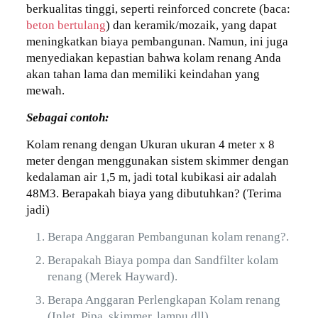
berkualitas tinggi, seperti reinforced concrete (baca:
beton bertulang
) dan keramik/mozaik, yang dapat
meningkatkan biaya pembangunan. Namun, ini juga
menyediakan kepastian bahwa kolam renang Anda
akan tahan lama dan memiliki keindahan yang
mewah.
Sebagai contoh:
Kolam renang dengan Ukuran ukuran 4 meter x 8
meter dengan menggunakan sistem skimmer dengan
kedalaman air 1,5 m, jadi total kubikasi air adalah
48M3. Berapakah biaya yang dibutuhkan? (Terima
jadi)
Berapa Anggaran Pembangunan kolam renang?.
Berapakah Biaya pompa dan Sandfilter kolam
renang (Merek Hayward).
Berapa Anggaran Perlengkapan Kolam renang
(Inlet, Pipa, skimmer, lampu dll).