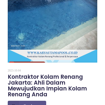
2023-10-04
Kontraktor Kolam Renang
Jakarta: Ahli Dalam
Mewujudkan Impian Kolam
Renang Anda