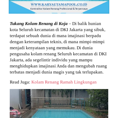
Tukang Kolam Renang di Koja
– Di balik hunian
kota Seluruh kecamatan di DKI Jakarta yang sibuk,
terdapat sebuah dunia di mana imajinasi berpadu
dengan keterampilan teknis, di mana mimpi-mimpi
menjadi kenyataan yang memukau. Di dunia
pengusaha kolam renang Seluruh kecamatan di DKI
Jakarta, ada segelintir individu yang mampu
menghidupkan imajinasi Anda dan mengubah ruang
terbatas menjadi dunia magis yang tak terlupakan.
Read Juga:
Kolam Renang Ramah Lingkungan