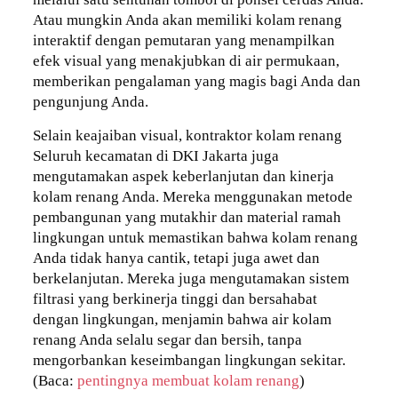
Atau mungkin Anda akan memiliki kolam renang
interaktif dengan pemutaran yang menampilkan
efek visual yang menakjubkan di air permukaan,
memberikan pengalaman yang magis bagi Anda dan
pengunjung Anda.
Selain keajaiban visual, kontraktor kolam renang
Seluruh kecamatan di DKI Jakarta juga
mengutamakan aspek keberlanjutan dan kinerja
kolam renang Anda. Mereka menggunakan metode
pembangunan yang mutakhir dan material ramah
lingkungan untuk memastikan bahwa kolam renang
Anda tidak hanya cantik, tetapi juga awet dan
berkelanjutan. Mereka juga mengutamakan sistem
filtrasi yang berkinerja tinggi dan bersahabat
dengan lingkungan, menjamin bahwa air kolam
renang Anda selalu segar dan bersih, tanpa
mengorbankan keseimbangan lingkungan sekitar.
(Baca:
pentingnya membuat kolam renang
)