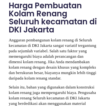
Harga Pembuatan
Kolam Renang
Seluruh kecamatan di
DKI Jakarta
Anggaran pembangunan kolam renang di Seluruh
kecamatan di DKI Jakarta sangat variatif tergantung
pada sejumlah variabel. Salah satu faktor yang
memengaruhi biaya adalah perancangan dan
dimensi kolam renang. Jika Anda mendambakan
kolam renang dengan desain khusus yang kompleks
dan berukuran besar, biayanya mungkin lebih tinggi
daripada kolam renang standar.
Selain itu, bahan yang digunakan dalam konstruksi
kolam renang juga mempengaruhi biaya. Pengusaha
kolam renang Seluruh kecamatan di DKI Jakarta
yang berdedikasi akan menggunakan material