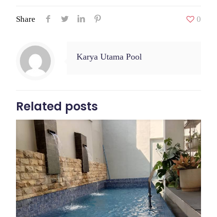
Share
0
Karya Utama Pool
Related posts