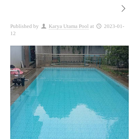
Published by
Karya Utama Pool
at
2023-01-
12