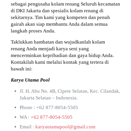
sebagai pengusaha kolam renang Seluruh kecamatan
di DKI Jakarta dan spesialis kolam renang di
sekitarnya. Tim kami yang kompeten dan penuh
gairah akan siap membantu Anda dalam semua
langkah proses Anda.
Taklukkan hambatan dan wujudkanlah kolam
renang Anda menjadi karya seni yang
mencerminkan kepribadian dan gaya hidup Anda.
Kontakilah kami melalui kontak yang tertera di
bawah ini:
Karya Utama Pool
Jl. H. Abu No. 4B, Cipete Selatan, Kec. Cilandak,
Jakarta Selatan – Indonesia.
Phone :
+62 877-8054-5505
WA :
+62 877-8054-5505
Email :
karyautamapool@gmail.com