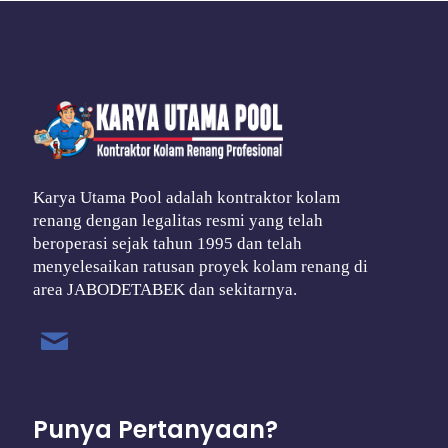
Karya Utama Pool adalah kontraktor kolam
renang dengan legalitas resmi yang telah
beroperasi sejak tahun 1995 dan telah
menyelesaikan ratusan proyek kolam renang di
area JABODETABEK dan sekitarnya.
Punya Pertanyaan?