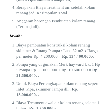
Berapakah Biaya Treatment air, setelah kolam
renang jadi Kesimpulan Total.
Anggaran borongan Pembuatan kolam renang
(Terima jadi).
Jawab:
Biaya pembuatan konstruksi kolam renang
skimmer & Ruang Pompa : Luas 32 m2 x Harga
per meter Rp. 4.200.000 =
Rp. 134.400.000,-.
Pompa yang di gunakan Merk hayward Uk. 1 Hp
: Pompa Rp. 11.000.000 + Rp. 10.600.000 =
Rp.
21.600.000,-.
Untuk Biaya Perlengkapan kolam renang seperti
Inlet, Pipa, skimmer, lampu dll :
Rp.
15.000.000,-.
Biaya Treatment awal air kolam renang selama 1
bulan :
Rp. 1.300.000,-.