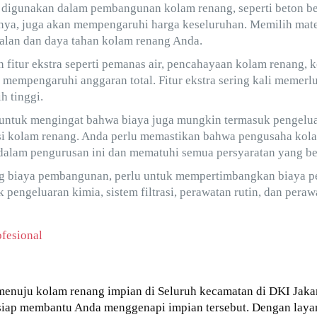
digunakan dalam pembangunan kolam renang, seperti beton ber
innya, juga akan mempengaruhi harga keseluruhan. Memilih mate
dalan dan daya tahan kolam renang Anda.
fitur ekstra seperti pemanas air, pencahayaan kolam renang, ko
an mempengaruhi anggaran total. Fitur ekstra sering kali meme
 tinggi.
l untuk mengingat bahwa biaya juga mungkin termasuk pengelu
i kolam renang. Anda perlu memastikan bahwa pengusaha kola
alam pengurusan ini dan mematuhi semua persyaratan yang be
ng biaya pembangunan, perlu untuk mempertimbangkan biaya p
uk pengeluaran kimia, sistem filtrasi, perawatan rutin, dan pera
fesional
menuju kolam renang impian di Seluruh kecamatan di DKI Jakar
siap membantu Anda menggenapi impian tersebut. Dengan layan