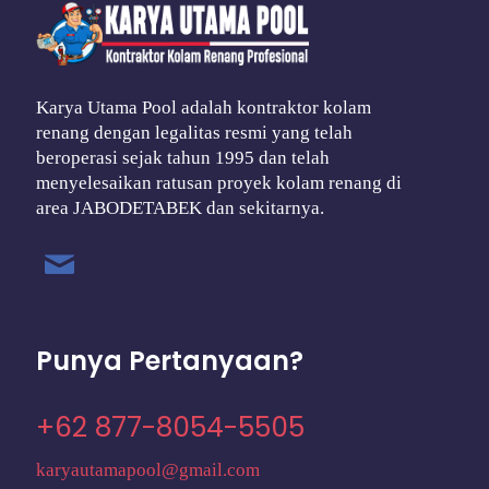
Karya Utama Pool adalah kontraktor kolam
renang dengan legalitas resmi yang telah
beroperasi sejak tahun 1995 dan telah
menyelesaikan ratusan proyek kolam renang di
area JABODETABEK dan sekitarnya.
Punya Pertanyaan?
+62 877-8054-5505
karyautamapool@gmail.com