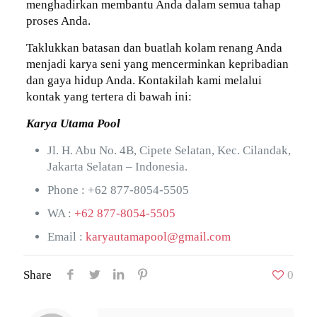
menghadirkan membantu Anda dalam semua tahap
proses Anda.
Taklukkan batasan dan buatlah kolam renang Anda
menjadi karya seni yang mencerminkan kepribadian
dan gaya hidup Anda. Kontakilah kami melalui
kontak yang tertera di bawah ini:
Karya Utama Pool
Jl. H. Abu No. 4B, Cipete Selatan, Kec. Cilandak,
Jakarta Selatan – Indonesia.
Phone :
+62 877-8054-5505
WA :
+62 877-8054-5505
Email :
karyautamapool@gmail.com
Share
0