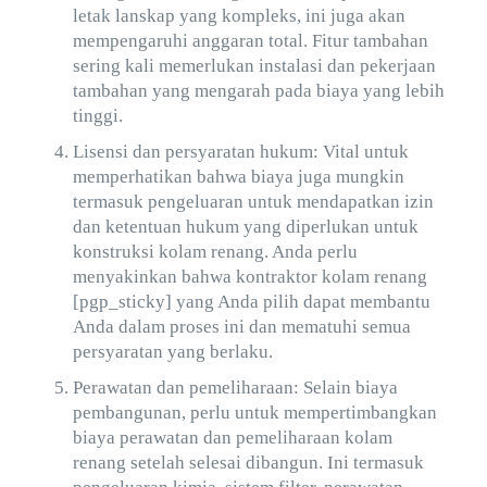
letak lanskap yang kompleks, ini juga akan
mempengaruhi anggaran total. Fitur tambahan
sering kali memerlukan instalasi dan pekerjaan
tambahan yang mengarah pada biaya yang lebih
tinggi.
Lisensi dan persyaratan hukum: Vital untuk
memperhatikan bahwa biaya juga mungkin
termasuk pengeluaran untuk mendapatkan izin
dan ketentuan hukum yang diperlukan untuk
konstruksi kolam renang. Anda perlu
menyakinkan bahwa kontraktor kolam renang
[pgp_sticky] yang Anda pilih dapat membantu
Anda dalam proses ini dan mematuhi semua
persyaratan yang berlaku.
Perawatan dan pemeliharaan: Selain biaya
pembangunan, perlu untuk mempertimbangkan
biaya perawatan dan pemeliharaan kolam
renang setelah selesai dibangun. Ini termasuk