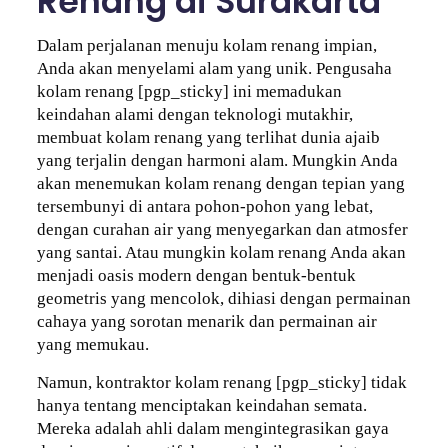
Renang di Surakarta
Dalam perjalanan menuju kolam renang impian,
Anda akan menyelami alam yang unik. Pengusaha
kolam renang [pgp_sticky] ini memadukan
keindahan alami dengan teknologi mutakhir,
membuat kolam renang yang terlihat dunia ajaib
yang terjalin dengan harmoni alam. Mungkin Anda
akan menemukan kolam renang dengan tepian yang
tersembunyi di antara pohon-pohon yang lebat,
dengan curahan air yang menyegarkan dan atmosfer
yang santai. Atau mungkin kolam renang Anda akan
menjadi oasis modern dengan bentuk-bentuk
geometris yang mencolok, dihiasi dengan permainan
cahaya yang sorotan menarik dan permainan air
yang memukau.
Namun, kontraktor kolam renang [pgp_sticky] tidak
hanya tentang menciptakan keindahan semata.
Mereka adalah ahli dalam mengintegrasikan gaya