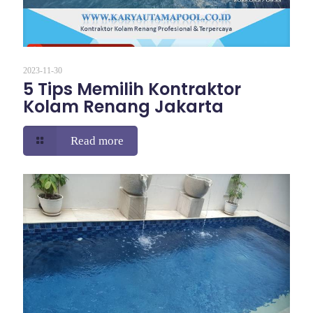
2023-11-30
5 Tips Memilih Kontraktor
Kolam Renang Jakarta
Read more