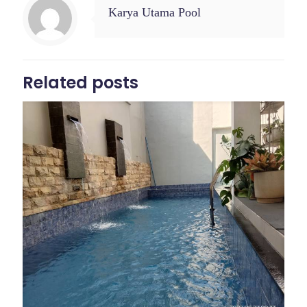
Karya Utama Pool
Related posts