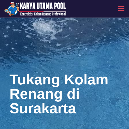
Tukang Kolam
Renang di
Surakarta