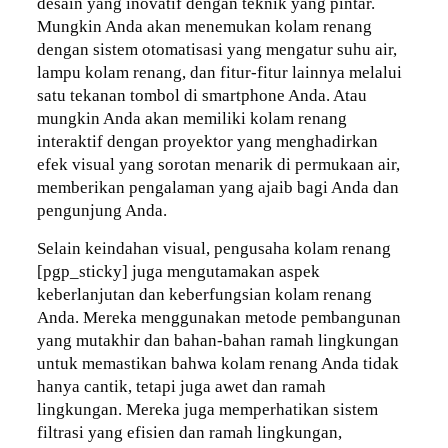
desain yang inovatif dengan teknik yang pintar.
Mungkin Anda akan menemukan kolam renang
dengan sistem otomatisasi yang mengatur suhu air,
lampu kolam renang, dan fitur-fitur lainnya melalui
satu tekanan tombol di smartphone Anda. Atau
mungkin Anda akan memiliki kolam renang
interaktif dengan proyektor yang menghadirkan
efek visual yang sorotan menarik di permukaan air,
memberikan pengalaman yang ajaib bagi Anda dan
pengunjung Anda.
Selain keindahan visual, pengusaha kolam renang
[pgp_sticky] juga mengutamakan aspek
keberlanjutan dan keberfungsian kolam renang
Anda. Mereka menggunakan metode pembangunan
yang mutakhir dan bahan-bahan ramah lingkungan
untuk memastikan bahwa kolam renang Anda tidak
hanya cantik, tetapi juga awet dan ramah
lingkungan. Mereka juga memperhatikan sistem
filtrasi yang efisien dan ramah lingkungan,