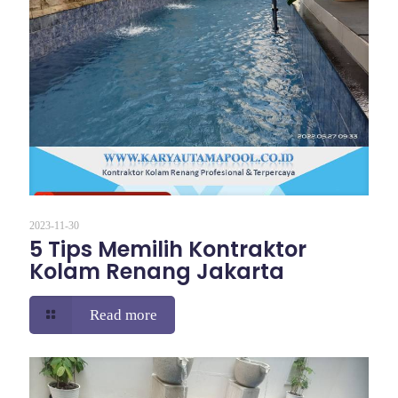
2023-11-30
5 Tips Memilih Kontraktor
Kolam Renang Jakarta
Read more