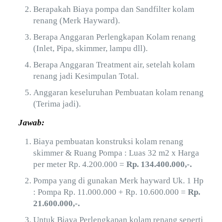
Berapakah Biaya pompa dan Sandfilter kolam
renang (Merk Hayward).
Berapa Anggaran Perlengkapan Kolam renang
(Inlet, Pipa, skimmer, lampu dll).
Berapa Anggaran Treatment air, setelah kolam
renang jadi Kesimpulan Total.
Anggaran keseluruhan Pembuatan kolam renang
(Terima jadi).
Jawab:
Biaya pembuatan konstruksi kolam renang
skimmer & Ruang Pompa : Luas 32 m2 x Harga
per meter Rp. 4.200.000 =
Rp. 134.400.000,-.
Pompa yang di gunakan Merk hayward Uk. 1 Hp
: Pompa Rp. 11.000.000 + Rp. 10.600.000 =
Rp.
21.600.000,-.
Untuk Biaya Perlengkapan kolam renang seperti