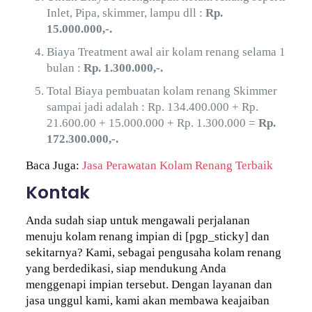
Inlet, Pipa, skimmer, lampu dll :
Rp.
15.000.000,-.
Biaya Treatment awal air kolam renang selama 1
bulan :
Rp. 1.300.000,-.
Total Biaya pembuatan kolam renang Skimmer
sampai jadi adalah : Rp. 134.400.000 + Rp.
21.600.00 + 15.000.000 + Rp. 1.300.000 =
Rp.
172.300.000,-.
Baca Juga:
Jasa Perawatan Kolam Renang Terbaik
Kontak
Anda sudah siap untuk mengawali perjalanan
menuju kolam renang impian di [pgp_sticky] dan
sekitarnya? Kami, sebagai pengusaha kolam renang
yang berdedikasi, siap mendukung Anda
menggenapi impian tersebut. Dengan layanan dan
jasa unggul kami, kami akan membawa keajaiban