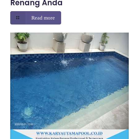
Renang Anda
Read more