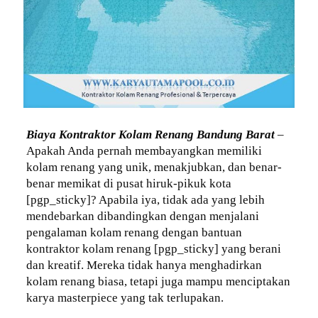
Biaya Kontraktor Kolam Renang Bandung Barat
–
Apakah Anda pernah membayangkan memiliki
kolam renang yang unik, menakjubkan, dan benar-
benar memikat di pusat hiruk-pikuk kota
[pgp_sticky]? Apabila iya, tidak ada yang lebih
mendebarkan dibandingkan dengan menjalani
pengalaman kolam renang dengan bantuan
kontraktor kolam renang [pgp_sticky] yang berani
dan kreatif. Mereka tidak hanya menghadirkan
kolam renang biasa, tetapi juga mampu menciptakan
karya masterpiece yang tak terlupakan.