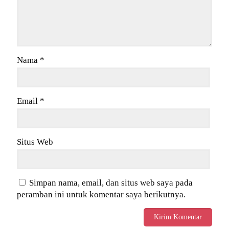
Nama
*
Email
*
Situs Web
Simpan nama, email, dan situs web saya pada
peramban ini untuk komentar saya berikutnya.