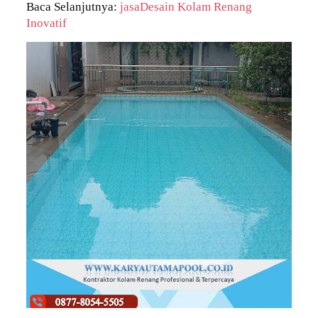
Baca Selanjutnya:
jasaDesain Kolam Renang
Inovatif